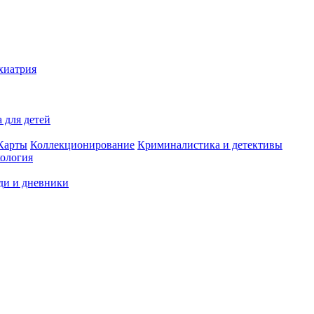
хиатрия
 для детей
Карты
Коллекционирование
Криминалистика и детективы
ология
ди и дневники