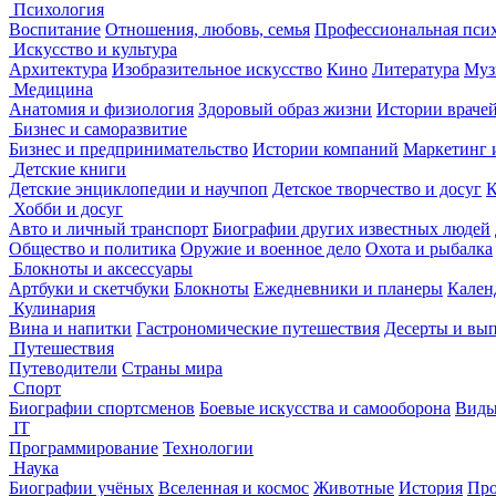
Психология
Воспитание
Отношения, любовь, семья
Профессиональная пси
Искусство и культура
Архитектура
Изобразительное искусство
Кино
Литература
Муз
Медицина
Анатомия и физиология
Здоровый образ жизни
Истории враче
Бизнес и саморазвитие
Бизнес и предпринимательство
Истории компаний
Маркетинг 
Детские книги
Детские энциклопедии и научпоп
Детское творчество и досуг
К
Хобби и досуг
Авто и личный транспорт
Биографии других известных людей
Общество и политика
Оружие и военное дело
Охота и рыбалка
Блокноты и аксессуары
Артбуки и скетчбуки
Блокноты
Ежедневники и планеры
Кален
Кулинария
Вина и напитки
Гастрономические путешествия
Десерты и вы
Путешествия
Путеводители
Страны мира
Спорт
Биографии спортсменов
Боевые искусства и самооборона
Виды
IT
Программирование
Технологии
Наука
Биографии учёных
Вселенная и космос
Животные
История
Про