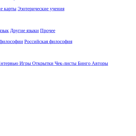
е карты
Эзотерические учения
язык
Другие языки
Прочее
 философии
Российская философия
нтервью
Игры
Открытки
Чек-листы
Бинго
Авторы