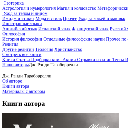
Эзотерика
Астрология и нумерология
Магия и колдовство
Метафорически
Уход за телом и лицом
Имидж и этикет
Мода и стиль
Прочее
Уход за кожей и макияж
Иностранные языки
Английский язык
Испанский язык
Французский язык
Русский 
Философия
История философии
Отдельные философские науки
Прочее по
Религия
Другие религии
Теология
Христианство
Смотреть все книги
Книги
Статьи
Подборки книг
Акции
Отрывки из книг
Тесты
И
Наши авторы
Дж. Рэнди Тараборрелли
Дж. Рэнди Тараборрелли
Об авторе
Книги автора
Материалы с автором
Книги автора