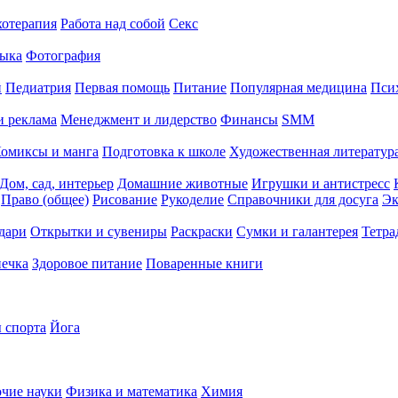
хотерапия
Работа над собой
Секс
ыка
Фотография
й
Педиатрия
Первая помощь
Питание
Популярная медицина
Пси
и реклама
Менеджмент и лидерство
Финансы
SMM
омиксы и манга
Подготовка к школе
Художественная литература
Дом, сад, интерьер
Домашние животные
Игрушки и антистресс
Право (общее)
Рисование
Рукоделие
Справочники для досуга
Эк
дари
Открытки и сувениры
Раскраски
Сумки и галантерея
Тетра
печка
Здоровое питание
Поваренные книги
 спорта
Йога
чие науки
Физика и математика
Химия