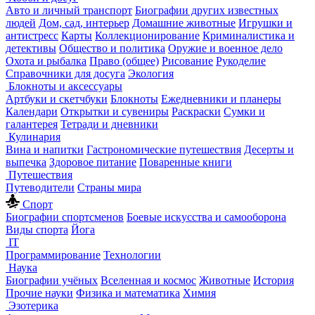
Авто и личный транспорт
Биографии других известных
людей
Дом, сад, интерьер
Домашние животные
Игрушки и
антистресс
Карты
Коллекционирование
Криминалистика и
детективы
Общество и политика
Оружие и военное дело
Охота и рыбалка
Право (общее)
Рисование
Рукоделие
Справочники для досуга
Экология
Блокноты и аксессуары
Артбуки и скетчбуки
Блокноты
Ежедневники и планеры
Календари
Открытки и сувениры
Раскраски
Сумки и
галантерея
Тетради и дневники
Кулинария
Вина и напитки
Гастрономические путешествия
Десерты и
выпечка
Здоровое питание
Поваренные книги
Путешествия
Путеводители
Страны мира
Спорт
Биографии спортсменов
Боевые искусства и самооборона
Виды спорта
Йога
IT
Программирование
Технологии
Наука
Биографии учёных
Вселенная и космос
Животные
История
Прочие науки
Физика и математика
Химия
Эзотерика