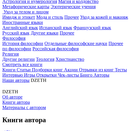
Астрология и нумерология
Магия и колдовство
Метафорические карты
Эзотерические учения
Уход за телом и лицом
Имидж и этикет
Мода и стиль
Прочее
Уход за кожей и макияж
Иностранные языки
Английский язык
Испанский язык
Французский язык
Русский язык
Другие языки
Прочее
Философия
История философии
Отдельные философские науки
Прочее
по философии
Российская философия
Религия
Другие религии
Теология
Христианство
Смотреть все книги
Книги
Статьи
Подборки книг
Акции
Отрывки из книг
Тесты
Интервью
Игры
Открытки
Чек-листы
Бинго
Авторы
Наши авторы
DZETH
DZETH
Об авторе
Книги автора
Материалы с автором
Книги автора