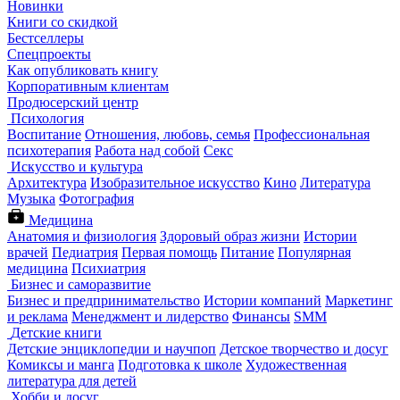
Новинки
Книги со скидкой
Бестселлеры
Спецпроекты
Как опубликовать книгу
Корпоративным клиентам
Продюсерский центр
Психология
Воспитание
Отношения, любовь, семья
Профессиональная
психотерапия
Работа над собой
Секс
Искусство и культура
Архитектура
Изобразительное искусство
Кино
Литература
Музыка
Фотография
Медицина
Анатомия и физиология
Здоровый образ жизни
Истории
врачей
Педиатрия
Первая помощь
Питание
Популярная
медицина
Психиатрия
Бизнес и саморазвитие
Бизнес и предпринимательство
Истории компаний
Маркетинг
и реклама
Менеджмент и лидерство
Финансы
SMM
Детские книги
Детские энциклопедии и научпоп
Детское творчество и досуг
Комиксы и манга
Подготовка к школе
Художественная
литература для детей
Хобби и досуг