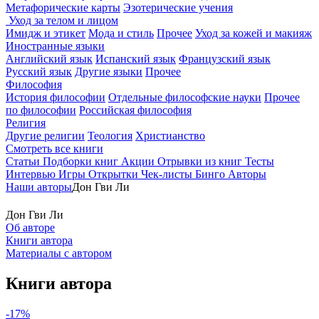
Метафорические карты
Эзотерические учения
Уход за телом и лицом
Имидж и этикет
Мода и стиль
Прочее
Уход за кожей и макияж
Иностранные языки
Английский язык
Испанский язык
Французский язык
Русский язык
Другие языки
Прочее
Философия
История философии
Отдельные философские науки
Прочее
по философии
Российская философия
Религия
Другие религии
Теология
Христианство
Смотреть все книги
Статьи
Подборки книг
Акции
Отрывки из книг
Тесты
Интервью
Игры
Открытки
Чек-листы
Бинго
Авторы
Наши авторы
Дон Гви Ли
Дон Гви Ли
Об авторе
Книги автора
Материалы с автором
Книги автора
-17%