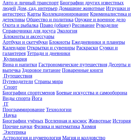
Авто и личный транспорт
Биографии других известных
людей
Дом, сад, интерьер
Домашние животные
Игрушки и
антистресс
Карты
Коллекционирование
Криминалистика и
детективы
Общество и политика
Оружие и военное дело
Охота и рыбалка
Право (общее)
Рисование
Рукоделие
Справочники для досуга
Экология
Блокноты и аксессуары
Артбуки и скетчбуки
Блокноты
Ежедневники и планеры
Календари
Открытки и сувениры
Раскраски
Сумки и
галантерея
Тетради и дневники
Кулинария
Вина и напитки
Гастрономические путешествия
Десерты и
выпечка
Здоровое питание
Поваренные книги
Путешествия
Путеводители
Страны мира
Спорт
Биографии спортсменов
Боевые искусства и самооборона
Виды спорта
Йога
IT
Программирование
Технологии
Наука
Биографии учёных
Вселенная и космос
Животные
История
Прочие науки
Физика и математика
Химия
Эзотерика
Астрология и нумерология
Магия и колдовство