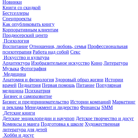
Новинки
Книги со скидкой
Бестселлеры
Спецпроекты
Как опубликовать книгу
Корпоративным клиентам
Продюсерский центр
Психология
Воспитание
Отношения, любовь, семья
Профессиональная
психотерапия
Работа над собой
Секс
Искусство и культура
Архитектура
Изобразительное искусство
Кино
Литература
Музыка
Фотография
Медицина
Анатомия и физиология
Здоровый образ жизни
Истории
врачей
Педиатрия
Первая помощь
Питание
Популярная
медицина
Психиатрия
Бизнес и саморазвитие
Бизнес и предпринимательство
Истории компаний
Маркетинг
и реклама
Менеджмент и лидерство
Финансы
SMM
Детские книги
Детские энциклопедии и научпоп
Детское творчество и досуг
Комиксы и манга
Подготовка к школе
Художественная
литература для детей
Хобби и досуг