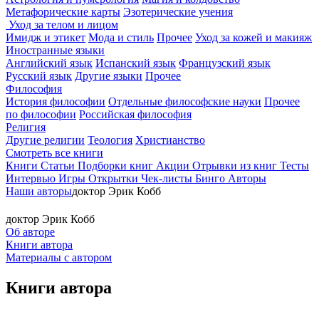
Метафорические карты
Эзотерические учения
Уход за телом и лицом
Имидж и этикет
Мода и стиль
Прочее
Уход за кожей и макияж
Иностранные языки
Английский язык
Испанский язык
Французский язык
Русский язык
Другие языки
Прочее
Философия
История философии
Отдельные философские науки
Прочее
по философии
Российская философия
Религия
Другие религии
Теология
Христианство
Смотреть все книги
Книги
Статьи
Подборки книг
Акции
Отрывки из книг
Тесты
Интервью
Игры
Открытки
Чек-листы
Бинго
Авторы
Наши авторы
доктор Эрик Кобб
доктор Эрик Кобб
Об авторе
Книги автора
Материалы с автором
Книги автора