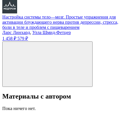
Настройка системы тело—мозг. Простые упражнения для
активации блуждающего нерва против депрессии, стресса,
боли в теле и проблем с пищеварением
Ларс Линхард
,
Улла Шмид-Фетцер
1 458 ₽
579 ₽
Материалы с автором
Пока ничего нет.