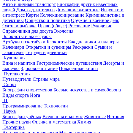
Авто и личный транспорт
Биографии других известных
людей
Дом, сад, интерьер
Домашние животные
Игрушки и
антистресс
Карты
Коллекционирование
Криминалистика и
детективы
Общество и политика
Оружие и военное дело
Охота и рыбалка
Право (общее)
Рисование
Рукоделие
Справочники для досуга
Экология
Блокноты и аксессуары
Артбуки и скетчбуки
Блокноты
Ежедневники и планеры
Календари
Открытки и сувениры
Раскраски
Сумки и
галантерея
Тетради и дневники
Кулинария
Вина и напитки
Гастрономические путешествия
Десерты и
выпечка
Здоровое питание
Поваренные книги
Путешествия
Путеводители
Страны мира
Спорт
Биографии спортсменов
Боевые искусства и самооборона
Виды спорта
Йога
IT
Программирование
Технологии
Наука
Биографии учёных
Вселенная и космос
Животные
История
Прочие науки
Физика и математика
Химия
Эзотерика
Астрология и нумерология
Магия и колдовство