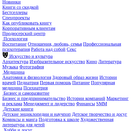
Новинки
Книги со скидкой
Бестселлеры
Спецпроекты
Как опубликовать книгу
Корпоративным клиентам
Продюсерский центр
Психология
Воспитание
Отношения, любовь, семья
Профессиональная
психотерапия
Работа над собой
Секс
Искусство и культура
Архитектура
Изобразительное искусство
Кино
Литература
Музыка
Фотография
Медицина
Анатомия и физиология
Здоровый образ жизни
Истории
врачей
Педиатрия
Первая помощь
Питание
Популярная
медицина
Психиатрия
Бизнес и саморазвитие
Бизнес и предпринимательство
Истории компаний
Маркетинг
и реклама
Менеджмент и лидерство
Финансы
SMM
Детские книги
Детские энциклопедии и научпоп
Детское творчество и досуг
Комиксы и манга
Подготовка к школе
Художественная
литература для детей
Хобби и досуг