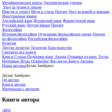
Метафорические карты
Эзотерические учения
Уход за телом и лицом
Имидж и этикет
Мода и стиль
Прочее
Уход за кожей и макияж
Иностранные языки
Английский язык
Испанский язык
Французский язык
Русский язык
Другие языки
Прочее
Философия
История философии
Отдельные философские науки
Прочее
по философии
Российская философия
Религия
Другие религии
Теология
Христианство
Смотреть все книги
Книги
Статьи
Подборки книг
Акции
Отрывки из книг
Тесты
Интервью
Игры
Открытки
Чек-листы
Бинго
Авторы
Наши авторы
Дилан Замбрано
Дилан Замбрано
Об авторе
Книги автора
Материалы с автором
Книги автора
-46%