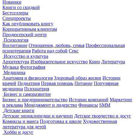
Новинки
Книги со скидкой
Бестселлеры
Спецпроекты
Как опубликовать книгу
Корпоративным клиентам
Продюсерский центр
Психология
Воспитание
Отношения, любовь, семья
Профессиональная
психотерапия
Работа над собой
Секс
Искусство и культура
Архитектура
Изобразительное искусство
Кино
Литература
Музыка
Фотография
Медицина
Анатомия и физиология
Здоровый образ жизни
Истории
врачей
Педиатрия
Первая помощь
Питание
Популярная
медицина
Психиатрия
Бизнес и саморазвитие
Бизнес и предпринимательство
Истории компаний
Маркетинг
и реклама
Менеджмент и лидерство
Финансы
SMM
Детские книги
Детские энциклопедии и научпоп
Детское творчество и досуг
Комиксы и манга
Подготовка к школе
Художественная
литература для детей
Хобби и досуг