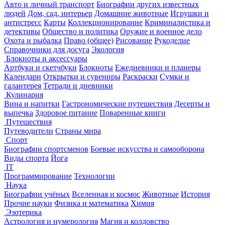
Авто и личный транспорт
Биографии других известных
людей
Дом, сад, интерьер
Домашние животные
Игрушки и
антистресс
Карты
Коллекционирование
Криминалистика и
детективы
Общество и политика
Оружие и военное дело
Охота и рыбалка
Право (общее)
Рисование
Рукоделие
Справочники для досуга
Экология
Блокноты и аксессуары
Артбуки и скетчбуки
Блокноты
Ежедневники и планеры
Календари
Открытки и сувениры
Раскраски
Сумки и
галантерея
Тетради и дневники
Кулинария
Вина и напитки
Гастрономические путешествия
Десерты и
выпечка
Здоровое питание
Поваренные книги
Путешествия
Путеводители
Страны мира
Спорт
Биографии спортсменов
Боевые искусства и самооборона
Виды спорта
Йога
IT
Программирование
Технологии
Наука
Биографии учёных
Вселенная и космос
Животные
История
Прочие науки
Физика и математика
Химия
Эзотерика
Астрология и нумерология
Магия и колдовство