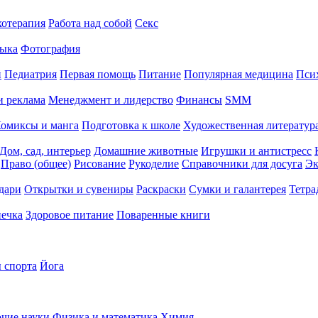
хотерапия
Работа над собой
Секс
ыка
Фотография
й
Педиатрия
Первая помощь
Питание
Популярная медицина
Пси
и реклама
Менеджмент и лидерство
Финансы
SMM
омиксы и манга
Подготовка к школе
Художественная литература
Дом, сад, интерьер
Домашние животные
Игрушки и антистресс
Право (общее)
Рисование
Рукоделие
Справочники для досуга
Эк
дари
Открытки и сувениры
Раскраски
Сумки и галантерея
Тетра
печка
Здоровое питание
Поваренные книги
 спорта
Йога
чие науки
Физика и математика
Химия