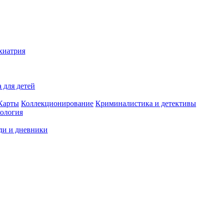
хиатрия
 для детей
Карты
Коллекционирование
Криминалистика и детективы
ология
ди и дневники