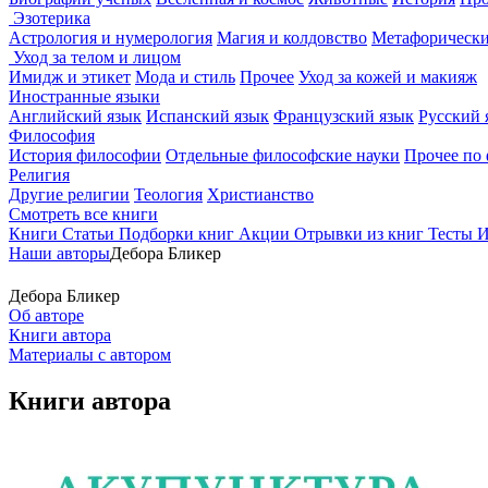
Эзотерика
Астрология и нумерология
Магия и колдовство
Метафорически
Уход за телом и лицом
Имидж и этикет
Мода и стиль
Прочее
Уход за кожей и макияж
Иностранные языки
Английский язык
Испанский язык
Французский язык
Русский 
Философия
История философии
Отдельные философские науки
Прочее по
Религия
Другие религии
Теология
Христианство
Смотреть все книги
Книги
Статьи
Подборки книг
Акции
Отрывки из книг
Тесты
И
Наши авторы
Дебора Бликер
Дебора Бликер
Об авторе
Книги автора
Материалы с автором
Книги автора