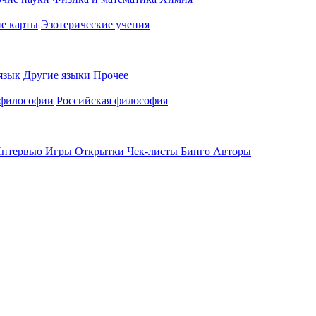
е карты
Эзотерические учения
язык
Другие языки
Прочее
 философии
Российская философия
нтервью
Игры
Открытки
Чек-листы
Бинго
Авторы