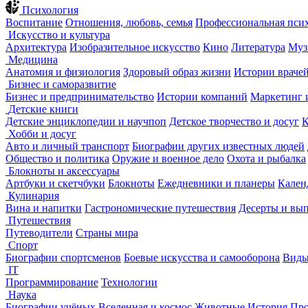
Психология
Воспитание
Отношения, любовь, семья
Профессиональная пси
Искусство и культура
Архитектура
Изобразительное искусство
Кино
Литература
Муз
Медицина
Анатомия и физиология
Здоровый образ жизни
Истории враче
Бизнес и саморазвитие
Бизнес и предпринимательство
Истории компаний
Маркетинг 
Детские книги
Детские энциклопедии и научпоп
Детское творчество и досуг
К
Хобби и досуг
Авто и личный транспорт
Биографии других известных людей
Общество и политика
Оружие и военное дело
Охота и рыбалка
Блокноты и аксессуары
Артбуки и скетчбуки
Блокноты
Ежедневники и планеры
Кален
Кулинария
Вина и напитки
Гастрономические путешествия
Десерты и вы
Путешествия
Путеводители
Страны мира
Спорт
Биографии спортсменов
Боевые искусства и самооборона
Виды
IT
Программирование
Технологии
Наука
Биографии учёных
Вселенная и космос
Животные
История
Про