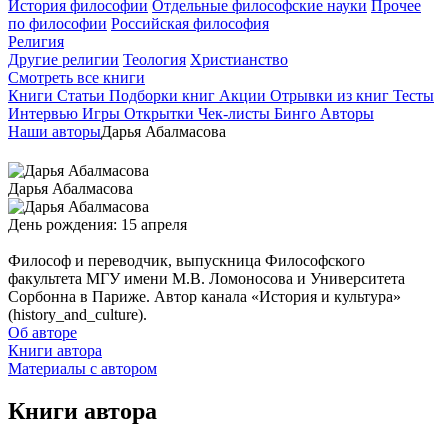
История философии
Отдельные философские науки
Прочее
по философии
Российская философия
Религия
Другие религии
Теология
Христианство
Смотреть все книги
Книги
Статьи
Подборки книг
Акции
Отрывки из книг
Тесты
Интервью
Игры
Открытки
Чек-листы
Бинго
Авторы
Наши авторы
Дарья Абалмасова
Дарья Абалмасова
День рождения: 15 апреля
Философ и переводчик, выпускница Философского
факультета МГУ имени М.В. Ломоносова и Университета
Сорбонна в Париже. Автор канала «История и культура»
(history_and_culture).
Об авторе
Книги автора
Материалы с автором
Книги автора