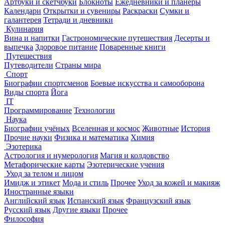
Артбуки и скетчбуки
Блокноты
Ежедневники и планеры
Календари
Открытки и сувениры
Раскраски
Сумки и
галантерея
Тетради и дневники
Кулинария
Вина и напитки
Гастрономические путешествия
Десерты и
выпечка
Здоровое питание
Поваренные книги
Путешествия
Путеводители
Страны мира
Спорт
Биографии спортсменов
Боевые искусства и самооборона
Виды спорта
Йога
IT
Программирование
Технологии
Наука
Биографии учёных
Вселенная и космос
Животные
История
Прочие науки
Физика и математика
Химия
Эзотерика
Астрология и нумерология
Магия и колдовство
Метафорические карты
Эзотерические учения
Уход за телом и лицом
Имидж и этикет
Мода и стиль
Прочее
Уход за кожей и макияж
Иностранные языки
Английский язык
Испанский язык
Французский язык
Русский язык
Другие языки
Прочее
Философия