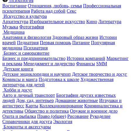
Психология
Воспитание
Отношения, любовь, семья
Профессиональная
психотерапия
Работа над собой
Секс
Искусство и культура
Архитектура
Изобразительное искусство
Кино
Литература
Музыка
Фотография
Медицина
Анатомия и физиология
Здоровый образ жизни
Истории
врачей
Педиатрия
Первая помощь
Питание
Популярная
медицина
Психиатрия
Бизнес и саморазвитие
Бизнес и предпринимательство
Истории компаний
Маркетинг
и реклама
Менеджмент и лидерство
Финансы
SMM
Детские книги
Детские энциклопедии и научпоп
Детское творчество и досуг
Комиксы и манга
Подготовка к школе
Художественная
литература для детей
Хобби и досуг
Авто и личный транспорт
Биографии других известных
людей
Дом, сад, интерьер
Домашние животные
Игрушки и
антистресс
Карты
Коллекционирование
Криминалистика и
детективы
Общество и политика
Оружие и военное дело
Охота и рыбалка
Право (общее)
Рисование
Рукоделие
Справочники для досуга
Экология
Блокноты и аксессуары