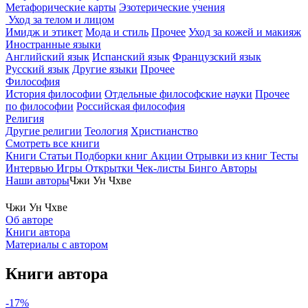
Метафорические карты
Эзотерические учения
Уход за телом и лицом
Имидж и этикет
Мода и стиль
Прочее
Уход за кожей и макияж
Иностранные языки
Английский язык
Испанский язык
Французский язык
Русский язык
Другие языки
Прочее
Философия
История философии
Отдельные философские науки
Прочее
по философии
Российская философия
Религия
Другие религии
Теология
Христианство
Смотреть все книги
Книги
Статьи
Подборки книг
Акции
Отрывки из книг
Тесты
Интервью
Игры
Открытки
Чек-листы
Бинго
Авторы
Наши авторы
Чжи Ун Чхве
Чжи Ун Чхве
Об авторе
Книги автора
Материалы с автором
Книги автора
-17%