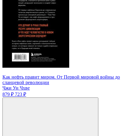
Как нефть правит миром. От Первой мировой войны до
сланцевой революции
Чжи Ун Чхве
879 ₽
723 ₽