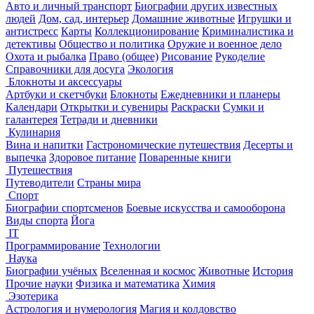
Авто и личный транспорт
Биографии других известных
людей
Дом, сад, интерьер
Домашние животные
Игрушки и
антистресс
Карты
Коллекционирование
Криминалистика и
детективы
Общество и политика
Оружие и военное дело
Охота и рыбалка
Право (общее)
Рисование
Рукоделие
Справочники для досуга
Экология
Блокноты и аксессуары
Артбуки и скетчбуки
Блокноты
Ежедневники и планеры
Календари
Открытки и сувениры
Раскраски
Сумки и
галантерея
Тетради и дневники
Кулинария
Вина и напитки
Гастрономические путешествия
Десерты и
выпечка
Здоровое питание
Поваренные книги
Путешествия
Путеводители
Страны мира
Спорт
Биографии спортсменов
Боевые искусства и самооборона
Виды спорта
Йога
IT
Программирование
Технологии
Наука
Биографии учёных
Вселенная и космос
Животные
История
Прочие науки
Физика и математика
Химия
Эзотерика
Астрология и нумерология
Магия и колдовство