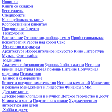
Новинки
Книги со скидкой
Бестселлеры
Спецпроекты
Как опубликовать книгу
Корпоративным клиентам
Продюсерский центр
Психология
Воспитание
Отношения, любовь, семья
Профессиональная
психотерапия
Работа над собой
Секс
Искусство и культура
Архитектура
Изобразительное искусство
Кино
Литература
Музыка
Фотография
Медицина
Анатомия и физиология
Здоровый образ жизни
Истории
врачей
Педиатрия
Первая помощь
Питание
Популярная
медицина
Психиатрия
Бизнес и саморазвитие
Бизнес и предпринимательство
Истории компаний
Маркетинг
и реклама
Менеджмент и лидерство
Финансы
SMM
Детские книги
Детские энциклопедии и научпоп
Детское творчество и досуг
Комиксы и манга
Подготовка к школе
Художественная
литература для детей
Хобби и досуг