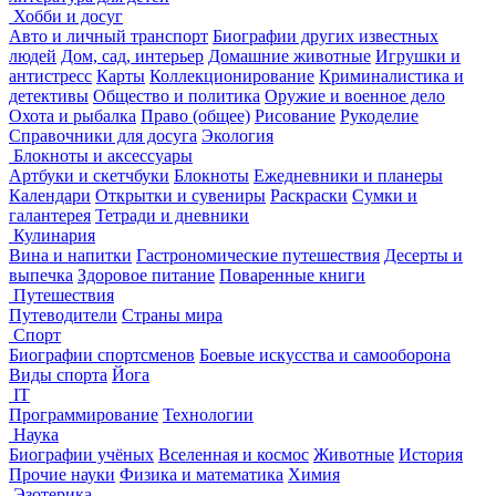
Хобби и досуг
Авто и личный транспорт
Биографии других известных
людей
Дом, сад, интерьер
Домашние животные
Игрушки и
антистресс
Карты
Коллекционирование
Криминалистика и
детективы
Общество и политика
Оружие и военное дело
Охота и рыбалка
Право (общее)
Рисование
Рукоделие
Справочники для досуга
Экология
Блокноты и аксессуары
Артбуки и скетчбуки
Блокноты
Ежедневники и планеры
Календари
Открытки и сувениры
Раскраски
Сумки и
галантерея
Тетради и дневники
Кулинария
Вина и напитки
Гастрономические путешествия
Десерты и
выпечка
Здоровое питание
Поваренные книги
Путешествия
Путеводители
Страны мира
Спорт
Биографии спортсменов
Боевые искусства и самооборона
Виды спорта
Йога
IT
Программирование
Технологии
Наука
Биографии учёных
Вселенная и космос
Животные
История
Прочие науки
Физика и математика
Химия
Эзотерика