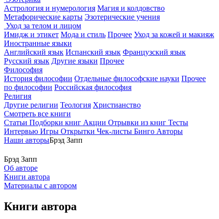
Астрология и нумерология
Магия и колдовство
Метафорические карты
Эзотерические учения
Уход за телом и лицом
Имидж и этикет
Мода и стиль
Прочее
Уход за кожей и макияж
Иностранные языки
Английский язык
Испанский язык
Французский язык
Русский язык
Другие языки
Прочее
Философия
История философии
Отдельные философские науки
Прочее
по философии
Российская философия
Религия
Другие религии
Теология
Христианство
Смотреть все книги
Статьи
Подборки книг
Акции
Отрывки из книг
Тесты
Интервью
Игры
Открытки
Чек-листы
Бинго
Авторы
Наши авторы
Брэд Запп
Брэд Запп
Об авторе
Книги автора
Материалы с автором
Книги автора