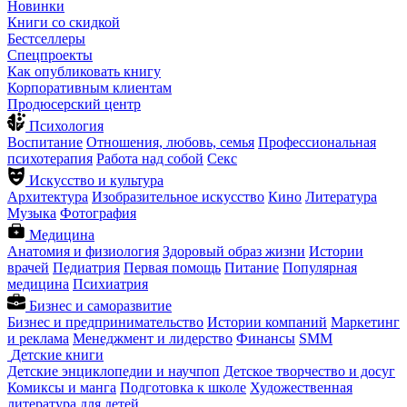
Новинки
Книги со скидкой
Бестселлеры
Спецпроекты
Как опубликовать книгу
Корпоративным клиентам
Продюсерский центр
Психология
Воспитание
Отношения, любовь, семья
Профессиональная
психотерапия
Работа над собой
Секс
Искусство и культура
Архитектура
Изобразительное искусство
Кино
Литература
Музыка
Фотография
Медицина
Анатомия и физиология
Здоровый образ жизни
Истории
врачей
Педиатрия
Первая помощь
Питание
Популярная
медицина
Психиатрия
Бизнес и саморазвитие
Бизнес и предпринимательство
Истории компаний
Маркетинг
и реклама
Менеджмент и лидерство
Финансы
SMM
Детские книги
Детские энциклопедии и научпоп
Детское творчество и досуг
Комиксы и манга
Подготовка к школе
Художественная
литература для детей