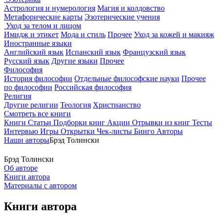
Астрология и нумерология
Магия и колдовство
Метафорические карты
Эзотерические учения
Уход за телом и лицом
Имидж и этикет
Мода и стиль
Прочее
Уход за кожей и макияж
Иностранные языки
Английский язык
Испанский язык
Французский язык
Русский язык
Другие языки
Прочее
Философия
История философии
Отдельные философские науки
Прочее
по философии
Российская философия
Религия
Другие религии
Теология
Христианство
Смотреть все книги
Книги
Статьи
Подборки книг
Акции
Отрывки из книг
Тесты
Интервью
Игры
Открытки
Чек-листы
Бинго
Авторы
Наши авторы
Брэд Толински
Брэд Толински
Об авторе
Книги автора
Материалы с автором
Книги автора