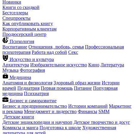
Новинки
Книги со скидкой
Бестселлеры
Спецпроекты
Как опубликовать книгу
Корпоративным клиентам
Продюсерский центр
Психология
Воспитание
Отношения, любовь, семья
Профессиональная
психотерапия
Работа над собой
Секс
Искусство и культура
Архитектура
Изобразительное искусство
Кино
Литература
Музыка
Фотография
Медицина
Анатомия и физиология
Здоровый образ жизни
Истории
врачей
Педиатрия
Первая помощь
Питание
Популярная
медицина
Психиатрия
Бизнес и саморазвитие
Бизнес и предпринимательство
Истории компаний
Маркетинг
и реклама
Менеджмент и лидерство
Финансы
SMM
Детские книги
Детские энциклопедии и научпоп
Детское творчество и досуг
Комиксы и манга
Подготовка к школе
Художественная
литература для детей