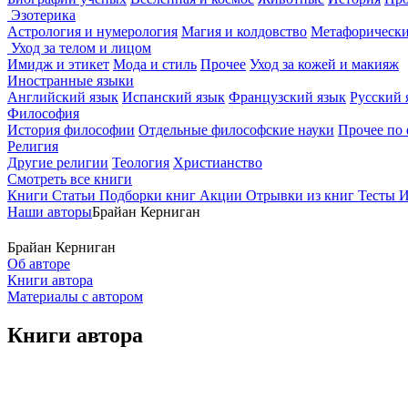
Эзотерика
Астрология и нумерология
Магия и колдовство
Метафорически
Уход за телом и лицом
Имидж и этикет
Мода и стиль
Прочее
Уход за кожей и макияж
Иностранные языки
Английский язык
Испанский язык
Французский язык
Русский 
Философия
История философии
Отдельные философские науки
Прочее по
Религия
Другие религии
Теология
Христианство
Смотреть все книги
Книги
Статьи
Подборки книг
Акции
Отрывки из книг
Тесты
И
Наши авторы
Брайан Керниган
Брайан Керниган
Об авторе
Книги автора
Материалы с автором
Книги автора