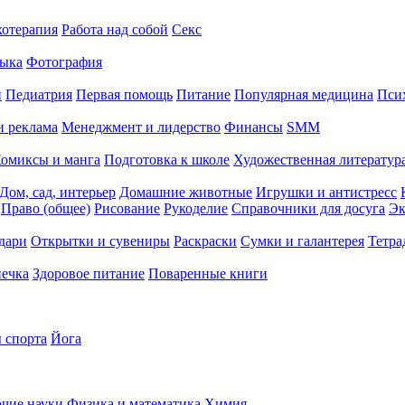
хотерапия
Работа над собой
Секс
ыка
Фотография
й
Педиатрия
Первая помощь
Питание
Популярная медицина
Пси
и реклама
Менеджмент и лидерство
Финансы
SMM
омиксы и манга
Подготовка к школе
Художественная литература
Дом, сад, интерьер
Домашние животные
Игрушки и антистресс
Право (общее)
Рисование
Рукоделие
Справочники для досуга
Эк
дари
Открытки и сувениры
Раскраски
Сумки и галантерея
Тетра
печка
Здоровое питание
Поваренные книги
 спорта
Йога
чие науки
Физика и математика
Химия