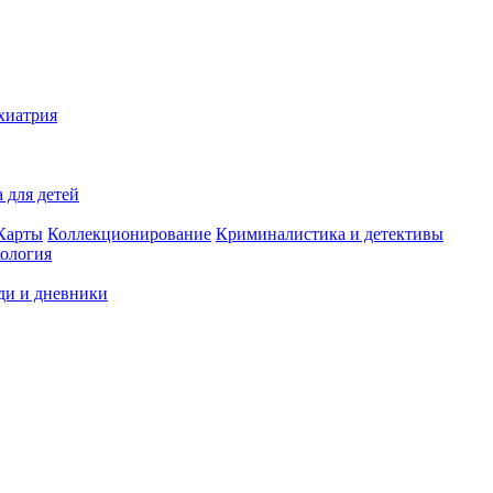
хиатрия
 для детей
Карты
Коллекционирование
Криминалистика и детективы
ология
ди и дневники