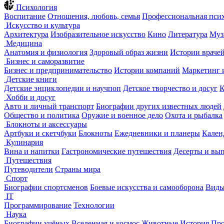
Психология
Воспитание
Отношения, любовь, семья
Профессиональная пси
Искусство и культура
Архитектура
Изобразительное искусство
Кино
Литература
Муз
Медицина
Анатомия и физиология
Здоровый образ жизни
Истории враче
Бизнес и саморазвитие
Бизнес и предпринимательство
Истории компаний
Маркетинг 
Детские книги
Детские энциклопедии и научпоп
Детское творчество и досуг
К
Хобби и досуг
Авто и личный транспорт
Биографии других известных людей
Общество и политика
Оружие и военное дело
Охота и рыбалка
Блокноты и аксессуары
Артбуки и скетчбуки
Блокноты
Ежедневники и планеры
Кален
Кулинария
Вина и напитки
Гастрономические путешествия
Десерты и вы
Путешествия
Путеводители
Страны мира
Спорт
Биографии спортсменов
Боевые искусства и самооборона
Виды
IT
Программирование
Технологии
Наука
Биографии учёных
Вселенная и космос
Животные
История
Про