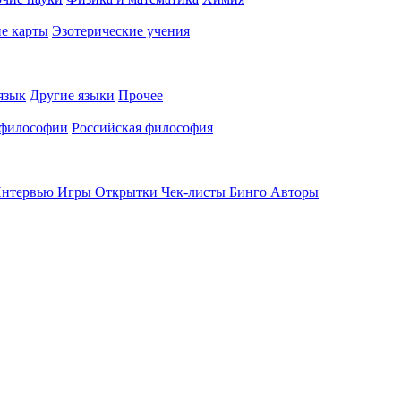
е карты
Эзотерические учения
язык
Другие языки
Прочее
 философии
Российская философия
нтервью
Игры
Открытки
Чек-листы
Бинго
Авторы