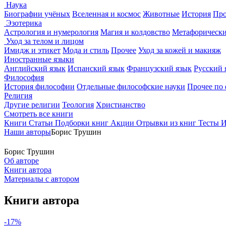
Наука
Биографии учёных
Вселенная и космос
Животные
История
Про
Эзотерика
Астрология и нумерология
Магия и колдовство
Метафорически
Уход за телом и лицом
Имидж и этикет
Мода и стиль
Прочее
Уход за кожей и макияж
Иностранные языки
Английский язык
Испанский язык
Французский язык
Русский 
Философия
История философии
Отдельные философские науки
Прочее по
Религия
Другие религии
Теология
Христианство
Смотреть все книги
Книги
Статьи
Подборки книг
Акции
Отрывки из книг
Тесты
И
Наши авторы
Борис Трушин
Борис Трушин
Об авторе
Книги автора
Материалы с автором
Книги автора
-17%