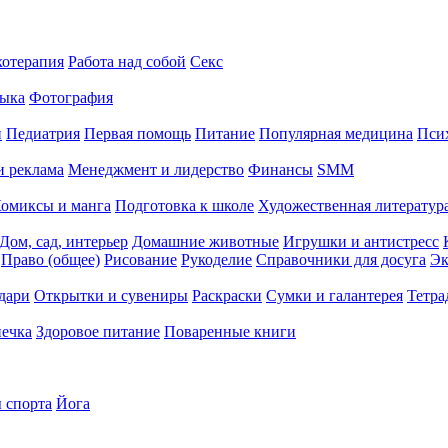
хотерапия
Работа над собой
Секс
ыка
Фотография
й
Педиатрия
Первая помощь
Питание
Популярная медицина
Пси
и реклама
Менеджмент и лидерство
Финансы
SMM
омиксы и манга
Подготовка к школе
Художественная литература
Дом, сад, интерьер
Домашние животные
Игрушки и антистресс
Право (общее)
Рисование
Рукоделие
Справочники для досуга
Эк
дари
Открытки и сувениры
Раскраски
Сумки и галантерея
Тетра
печка
Здоровое питание
Поваренные книги
 спорта
Йога