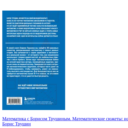
Математика с Борисом Трушиным. Математические сюжеты: ист
Борис Трушин