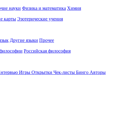
чие науки
Физика и математика
Химия
е карты
Эзотерические учения
язык
Другие языки
Прочее
 философии
Российская философия
нтервью
Игры
Открытки
Чек-листы
Бинго
Авторы