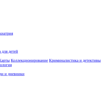
хиатрия
 для детей
Карты
Коллекционирование
Криминалистика и детективы
ология
ди и дневники