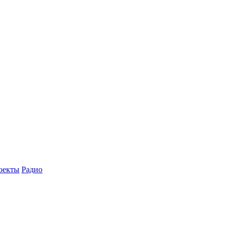
оекты
Радио