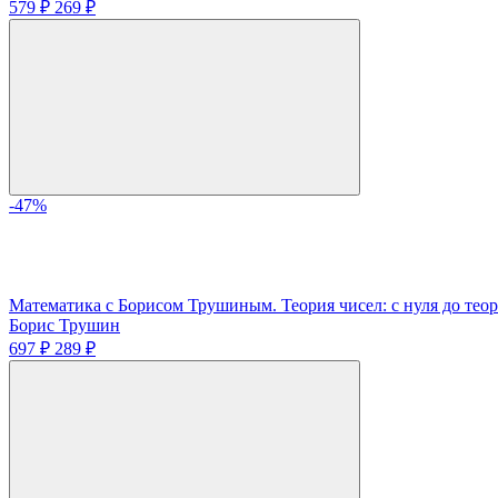
579 ₽
269 ₽
-47%
Математика с Борисом Трушиным. Теория чисел: с нуля до тео
Борис Трушин
697 ₽
289 ₽