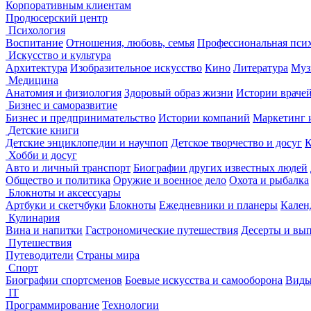
Корпоративным клиентам
Продюсерский центр
Психология
Воспитание
Отношения, любовь, семья
Профессиональная пси
Искусство и культура
Архитектура
Изобразительное искусство
Кино
Литература
Муз
Медицина
Анатомия и физиология
Здоровый образ жизни
Истории враче
Бизнес и саморазвитие
Бизнес и предпринимательство
Истории компаний
Маркетинг 
Детские книги
Детские энциклопедии и научпоп
Детское творчество и досуг
К
Хобби и досуг
Авто и личный транспорт
Биографии других известных людей
Общество и политика
Оружие и военное дело
Охота и рыбалка
Блокноты и аксессуары
Артбуки и скетчбуки
Блокноты
Ежедневники и планеры
Кален
Кулинария
Вина и напитки
Гастрономические путешествия
Десерты и вы
Путешествия
Путеводители
Страны мира
Спорт
Биографии спортсменов
Боевые искусства и самооборона
Виды
IT
Программирование
Технологии