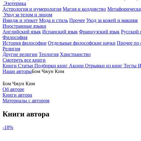
Эзотерика
Астрология и нумерология
Магия и колдовство
Метафорически
Уход за телом и лицом
Имидж и этикет
Мода и стиль
Прочее
Уход за кожей и макияж
Иностранные языки
Английский язык
Испанский язык
Французский язык
Русский 
Философия
История философии
Отдельные философские науки
Прочее по
Религия
Другие религии
Теология
Христианство
Смотреть все книги
Книги
Статьи
Подборки книг
Акции
Отрывки из книг
Тесты
И
Наши авторы
Бом Чжун Ким
Бом Чжун Ким
Об авторе
Книги автора
Материалы с автором
Книги автора
-18%