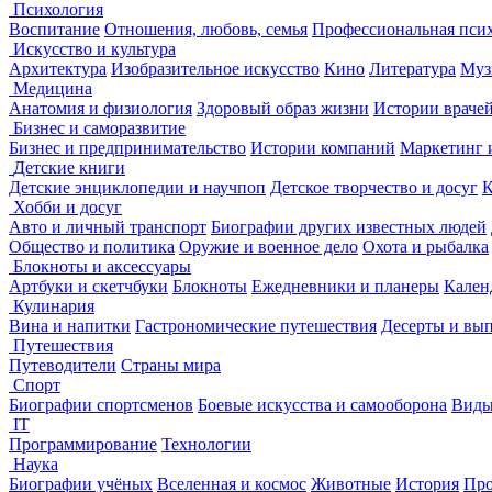
Психология
Воспитание
Отношения, любовь, семья
Профессиональная пси
Искусство и культура
Архитектура
Изобразительное искусство
Кино
Литература
Муз
Медицина
Анатомия и физиология
Здоровый образ жизни
Истории враче
Бизнес и саморазвитие
Бизнес и предпринимательство
Истории компаний
Маркетинг 
Детские книги
Детские энциклопедии и научпоп
Детское творчество и досуг
К
Хобби и досуг
Авто и личный транспорт
Биографии других известных людей
Общество и политика
Оружие и военное дело
Охота и рыбалка
Блокноты и аксессуары
Артбуки и скетчбуки
Блокноты
Ежедневники и планеры
Кален
Кулинария
Вина и напитки
Гастрономические путешествия
Десерты и вы
Путешествия
Путеводители
Страны мира
Спорт
Биографии спортсменов
Боевые искусства и самооборона
Виды
IT
Программирование
Технологии
Наука
Биографии учёных
Вселенная и космос
Животные
История
Про