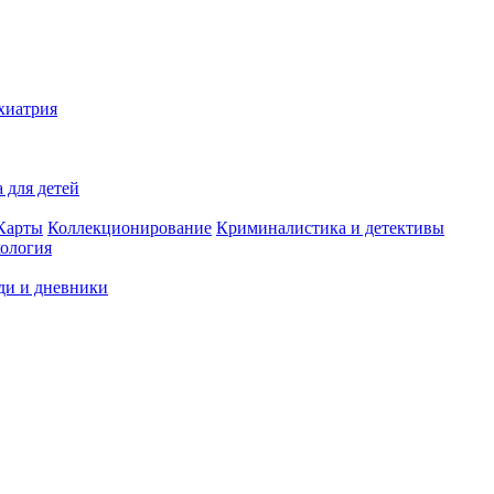
хиатрия
 для детей
Карты
Коллекционирование
Криминалистика и детективы
ология
ди и дневники