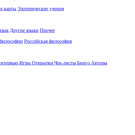
е карты
Эзотерические учения
язык
Другие языки
Прочее
 философии
Российская философия
нтервью
Игры
Открытки
Чек-листы
Бинго
Авторы