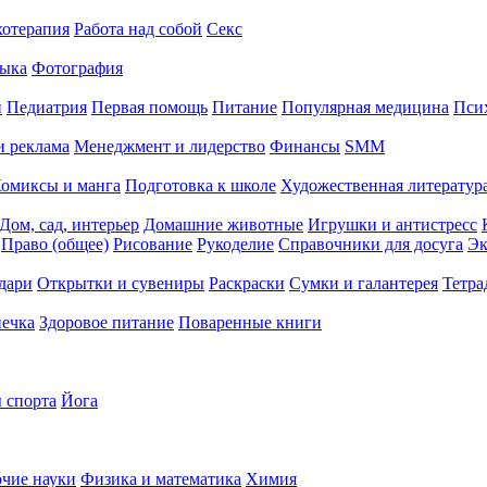
хотерапия
Работа над собой
Секс
ыка
Фотография
й
Педиатрия
Первая помощь
Питание
Популярная медицина
Пси
и реклама
Менеджмент и лидерство
Финансы
SMM
омиксы и манга
Подготовка к школе
Художественная литература
Дом, сад, интерьер
Домашние животные
Игрушки и антистресс
Право (общее)
Рисование
Рукоделие
Справочники для досуга
Эк
дари
Открытки и сувениры
Раскраски
Сумки и галантерея
Тетра
печка
Здоровое питание
Поваренные книги
 спорта
Йога
чие науки
Физика и математика
Химия