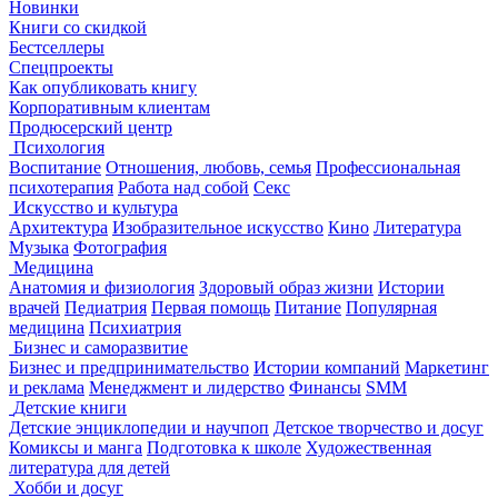
Новинки
Книги со скидкой
Бестселлеры
Спецпроекты
Как опубликовать книгу
Корпоративным клиентам
Продюсерский центр
Психология
Воспитание
Отношения, любовь, семья
Профессиональная
психотерапия
Работа над собой
Секс
Искусство и культура
Архитектура
Изобразительное искусство
Кино
Литература
Музыка
Фотография
Медицина
Анатомия и физиология
Здоровый образ жизни
Истории
врачей
Педиатрия
Первая помощь
Питание
Популярная
медицина
Психиатрия
Бизнес и саморазвитие
Бизнес и предпринимательство
Истории компаний
Маркетинг
и реклама
Менеджмент и лидерство
Финансы
SMM
Детские книги
Детские энциклопедии и научпоп
Детское творчество и досуг
Комиксы и манга
Подготовка к школе
Художественная
литература для детей
Хобби и досуг