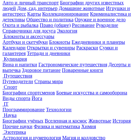
Авто и личный транспорт
Биографии других известных
людей
Дом, сад, интерьер
Домашние животные
Игрушки и
антистресс
Карты
Коллекционирование
Криминалистика и
детективы
Общество и политика
Оружие и военное дело
Охота и рыбалка
Право (общее)
Рисование
Рукоделие
Справочники для досуга
Экология
Блокноты и аксессуары
Артбуки и скетчбуки
Блокноты
Ежедневники и планеры
Календари
Открытки и сувениры
Раскраски
Сумки и
галантерея
Тетради и дневники
Кулинария
Вина и напитки
Гастрономические путешествия
Десерты и
выпечка
Здоровое питание
Поваренные книги
Путешествия
Путеводители
Страны мира
Спорт
Биографии спортсменов
Боевые искусства и самооборона
Виды спорта
Йога
IT
Программирование
Технологии
Наука
Биографии учёных
Вселенная и космос
Животные
История
Прочие науки
Физика и математика
Химия
Эзотерика
Астрология и нумерология
Магия и колдовство