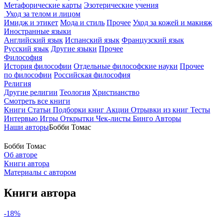
Метафорические карты
Эзотерические учения
Уход за телом и лицом
Имидж и этикет
Мода и стиль
Прочее
Уход за кожей и макияж
Иностранные языки
Английский язык
Испанский язык
Французский язык
Русский язык
Другие языки
Прочее
Философия
История философии
Отдельные философские науки
Прочее
по философии
Российская философия
Религия
Другие религии
Теология
Христианство
Смотреть все книги
Книги
Статьи
Подборки книг
Акции
Отрывки из книг
Тесты
Интервью
Игры
Открытки
Чек-листы
Бинго
Авторы
Наши авторы
Бобби Томас
Бобби Томас
Об авторе
Книги автора
Материалы с автором
Книги автора
-18%