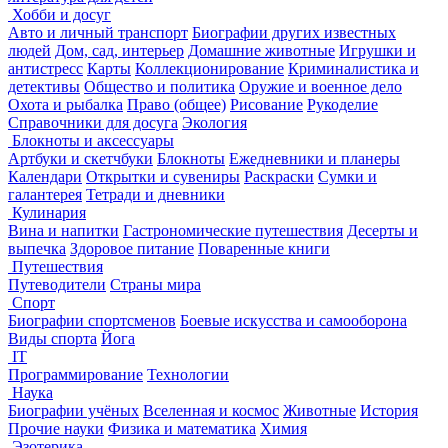
Хобби и досуг
Авто и личный транспорт
Биографии других известных
людей
Дом, сад, интерьер
Домашние животные
Игрушки и
антистресс
Карты
Коллекционирование
Криминалистика и
детективы
Общество и политика
Оружие и военное дело
Охота и рыбалка
Право (общее)
Рисование
Рукоделие
Справочники для досуга
Экология
Блокноты и аксессуары
Артбуки и скетчбуки
Блокноты
Ежедневники и планеры
Календари
Открытки и сувениры
Раскраски
Сумки и
галантерея
Тетради и дневники
Кулинария
Вина и напитки
Гастрономические путешествия
Десерты и
выпечка
Здоровое питание
Поваренные книги
Путешествия
Путеводители
Страны мира
Спорт
Биографии спортсменов
Боевые искусства и самооборона
Виды спорта
Йога
IT
Программирование
Технологии
Наука
Биографии учёных
Вселенная и космос
Животные
История
Прочие науки
Физика и математика
Химия
Эзотерика