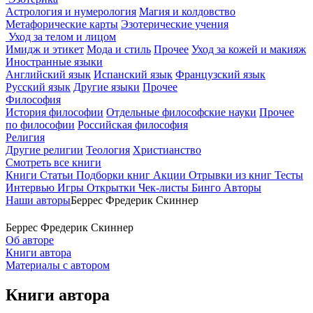
Астрология и нумерология
Магия и колдовство
Метафорические карты
Эзотерические учения
Уход за телом и лицом
Имидж и этикет
Мода и стиль
Прочее
Уход за кожей и макияж
Иностранные языки
Английский язык
Испанский язык
Французский язык
Русский язык
Другие языки
Прочее
Философия
История философии
Отдельные философские науки
Прочее
по философии
Российская философия
Религия
Другие религии
Теология
Христианство
Смотреть все книги
Книги
Статьи
Подборки книг
Акции
Отрывки из книг
Тесты
Интервью
Игры
Открытки
Чек-листы
Бинго
Авторы
Наши авторы
Беррес Фредерик Скиннер
Беррес Фредерик Скиннер
Об авторе
Книги автора
Материалы с автором
Книги автора