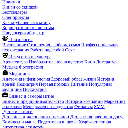
Новинки
Книги со скидкой
Бестселлеры
Спецпроекты
Как опубликовать книгу
Корпоративным клиентам
Продюсерский центр
Психология
Воспитание
Отношения, любовь, семья
Профессиональная
психотерапия
Работа над собой
Секс
Искусство и культура
Архитектура
Изобразительное искусство
Кино
Литература
Музыка
Фотография
Медицина
Анатомия и физиология
Здоровый образ жизни
Истории
врачей
Педиатрия
Первая помощь
Питание
Популярная
медицина
Психиатрия
Бизнес и саморазвитие
Бизнес и предпринимательство
Истории компаний
Маркетинг
и реклама
Менеджмент и лидерство
Финансы
SMM
Детские книги
Детские энциклопедии и научпоп
Детское творчество и досуг
Комиксы и манга
Подготовка к школе
Художественная
литература для детей