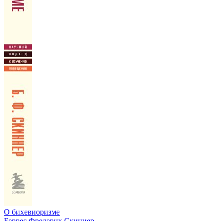
О бихевиоризме
Беррес Фредерик Скиннер