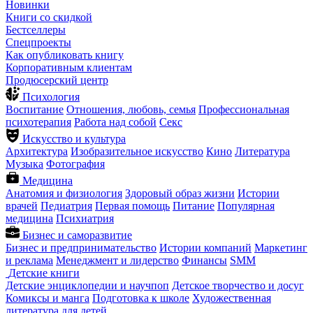
Новинки
Книги со скидкой
Бестселлеры
Спецпроекты
Как опубликовать книгу
Корпоративным клиентам
Продюсерский центр
Психология
Воспитание
Отношения, любовь, семья
Профессиональная
психотерапия
Работа над собой
Секс
Искусство и культура
Архитектура
Изобразительное искусство
Кино
Литература
Музыка
Фотография
Медицина
Анатомия и физиология
Здоровый образ жизни
Истории
врачей
Педиатрия
Первая помощь
Питание
Популярная
медицина
Психиатрия
Бизнес и саморазвитие
Бизнес и предпринимательство
Истории компаний
Маркетинг
и реклама
Менеджмент и лидерство
Финансы
SMM
Детские книги
Детские энциклопедии и научпоп
Детское творчество и досуг
Комиксы и манга
Подготовка к школе
Художественная
литература для детей