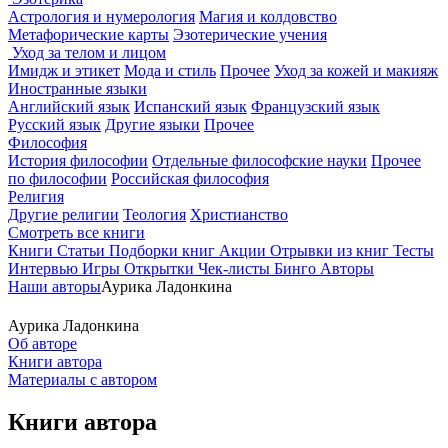
Астрология и нумерология
Магия и колдовство
Метафорические карты
Эзотерические учения
Уход за телом и лицом
Имидж и этикет
Мода и стиль
Прочее
Уход за кожей и макияж
Иностранные языки
Английский язык
Испанский язык
Французский язык
Русский язык
Другие языки
Прочее
Философия
История философии
Отдельные философские науки
Прочее
по философии
Российская философия
Религия
Другие религии
Теология
Христианство
Смотреть все книги
Книги
Статьи
Подборки книг
Акции
Отрывки из книг
Тесты
Интервью
Игры
Открытки
Чек-листы
Бинго
Авторы
Наши авторы
Аурика Ладонкина
Аурика Ладонкина
Об авторе
Книги автора
Материалы с автором
Книги автора