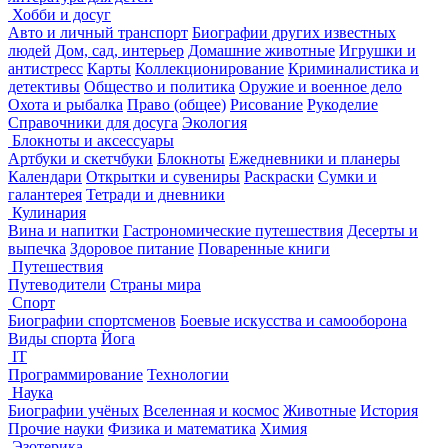
Хобби и досуг
Авто и личный транспорт
Биографии других известных
людей
Дом, сад, интерьер
Домашние животные
Игрушки и
антистресс
Карты
Коллекционирование
Криминалистика и
детективы
Общество и политика
Оружие и военное дело
Охота и рыбалка
Право (общее)
Рисование
Рукоделие
Справочники для досуга
Экология
Блокноты и аксессуары
Артбуки и скетчбуки
Блокноты
Ежедневники и планеры
Календари
Открытки и сувениры
Раскраски
Сумки и
галантерея
Тетради и дневники
Кулинария
Вина и напитки
Гастрономические путешествия
Десерты и
выпечка
Здоровое питание
Поваренные книги
Путешествия
Путеводители
Страны мира
Спорт
Биографии спортсменов
Боевые искусства и самооборона
Виды спорта
Йога
IT
Программирование
Технологии
Наука
Биографии учёных
Вселенная и космос
Животные
История
Прочие науки
Физика и математика
Химия
Эзотерика