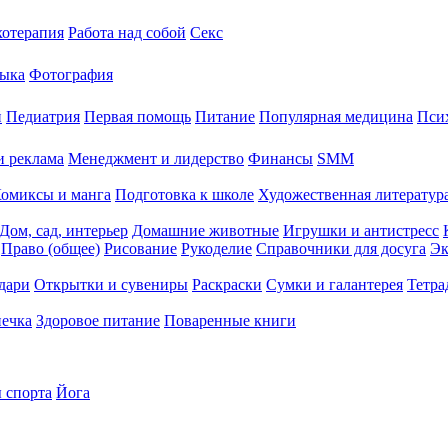
хотерапия
Работа над собой
Секс
ыка
Фотография
й
Педиатрия
Первая помощь
Питание
Популярная медицина
Пси
и реклама
Менеджмент и лидерство
Финансы
SMM
омиксы и манга
Подготовка к школе
Художественная литература
Дом, сад, интерьер
Домашние животные
Игрушки и антистресс
Право (общее)
Рисование
Рукоделие
Справочники для досуга
Эк
дари
Открытки и сувениры
Раскраски
Сумки и галантерея
Тетра
печка
Здоровое питание
Поваренные книги
 спорта
Йога