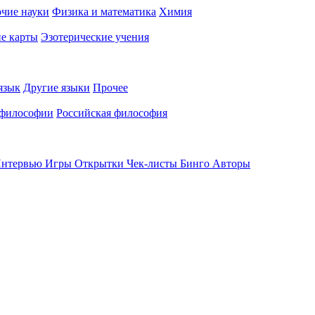
чие науки
Физика и математика
Химия
е карты
Эзотерические учения
язык
Другие языки
Прочее
 философии
Российская философия
нтервью
Игры
Открытки
Чек-листы
Бинго
Авторы