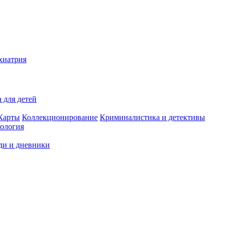
хиатрия
 для детей
Карты
Коллекционирование
Криминалистика и детективы
ология
ди и дневники