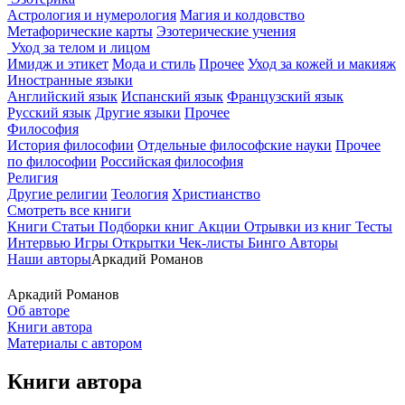
Астрология и нумерология
Магия и колдовство
Метафорические карты
Эзотерические учения
Уход за телом и лицом
Имидж и этикет
Мода и стиль
Прочее
Уход за кожей и макияж
Иностранные языки
Английский язык
Испанский язык
Французский язык
Русский язык
Другие языки
Прочее
Философия
История философии
Отдельные философские науки
Прочее
по философии
Российская философия
Религия
Другие религии
Теология
Христианство
Смотреть все книги
Книги
Статьи
Подборки книг
Акции
Отрывки из книг
Тесты
Интервью
Игры
Открытки
Чек-листы
Бинго
Авторы
Наши авторы
Аркадий Романов
Аркадий Романов
Об авторе
Книги автора
Материалы с автором
Книги автора