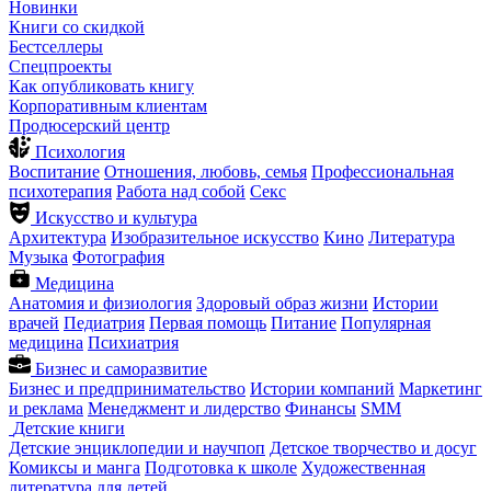
Новинки
Книги со скидкой
Бестселлеры
Спецпроекты
Как опубликовать книгу
Корпоративным клиентам
Продюсерский центр
Психология
Воспитание
Отношения, любовь, семья
Профессиональная
психотерапия
Работа над собой
Секс
Искусство и культура
Архитектура
Изобразительное искусство
Кино
Литература
Музыка
Фотография
Медицина
Анатомия и физиология
Здоровый образ жизни
Истории
врачей
Педиатрия
Первая помощь
Питание
Популярная
медицина
Психиатрия
Бизнес и саморазвитие
Бизнес и предпринимательство
Истории компаний
Маркетинг
и реклама
Менеджмент и лидерство
Финансы
SMM
Детские книги
Детские энциклопедии и научпоп
Детское творчество и досуг
Комиксы и манга
Подготовка к школе
Художественная
литература для детей