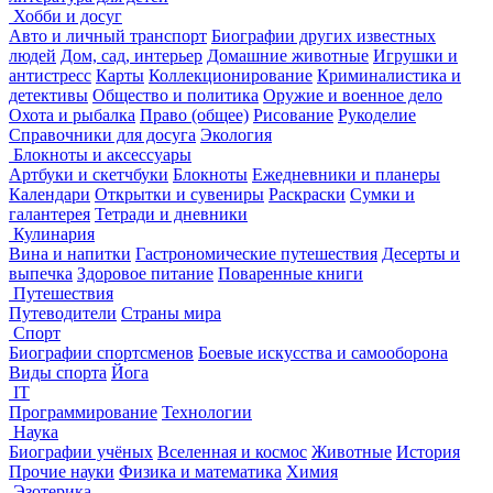
Хобби и досуг
Авто и личный транспорт
Биографии других известных
людей
Дом, сад, интерьер
Домашние животные
Игрушки и
антистресс
Карты
Коллекционирование
Криминалистика и
детективы
Общество и политика
Оружие и военное дело
Охота и рыбалка
Право (общее)
Рисование
Рукоделие
Справочники для досуга
Экология
Блокноты и аксессуары
Артбуки и скетчбуки
Блокноты
Ежедневники и планеры
Календари
Открытки и сувениры
Раскраски
Сумки и
галантерея
Тетради и дневники
Кулинария
Вина и напитки
Гастрономические путешествия
Десерты и
выпечка
Здоровое питание
Поваренные книги
Путешествия
Путеводители
Страны мира
Спорт
Биографии спортсменов
Боевые искусства и самооборона
Виды спорта
Йога
IT
Программирование
Технологии
Наука
Биографии учёных
Вселенная и космос
Животные
История
Прочие науки
Физика и математика
Химия
Эзотерика