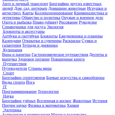
Авто и личный транспорт
Биографии других известных
людей
Дом, сад, интерьер
Домашние животные
Игрушки и
антистресс
Карты
Коллекционирование
Криминалистика и
детективы
Общество и политика
Оружие и военное дело
Охота и рыбалка
Право (общее)
Рисование
Рукоделие
Справочники для досуга
Экология
Блокноты и аксессуары
Артбуки и скетчбуки
Блокноты
Ежедневники и планеры
Календари
Открытки и сувениры
Раскраски
Сумки и
галантерея
Тетради и дневники
Кулинария
Вина и напитки
Гастрономические путешествия
Десерты и
выпечка
Здоровое питание
Поваренные книги
Путешествия
Путеводители
Страны мира
Спорт
Биографии спортсменов
Боевые искусства и самооборона
Виды спорта
Йога
IT
Программирование
Технологии
Наука
Биографии учёных
Вселенная и космос
Животные
История
Прочие науки
Физика и математика
Химия
Эзотерика
Астрология и нумерология
Магия и колдовство