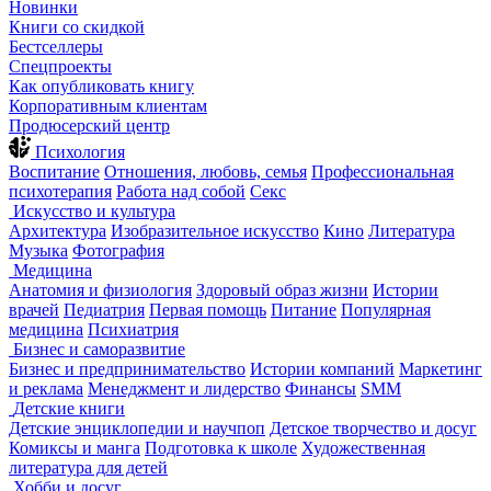
Новинки
Книги со скидкой
Бестселлеры
Спецпроекты
Как опубликовать книгу
Корпоративным клиентам
Продюсерский центр
Психология
Воспитание
Отношения, любовь, семья
Профессиональная
психотерапия
Работа над собой
Секс
Искусство и культура
Архитектура
Изобразительное искусство
Кино
Литература
Музыка
Фотография
Медицина
Анатомия и физиология
Здоровый образ жизни
Истории
врачей
Педиатрия
Первая помощь
Питание
Популярная
медицина
Психиатрия
Бизнес и саморазвитие
Бизнес и предпринимательство
Истории компаний
Маркетинг
и реклама
Менеджмент и лидерство
Финансы
SMM
Детские книги
Детские энциклопедии и научпоп
Детское творчество и досуг
Комиксы и манга
Подготовка к школе
Художественная
литература для детей
Хобби и досуг