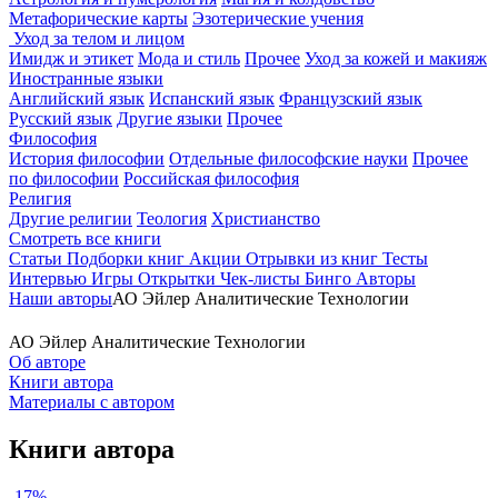
Метафорические карты
Эзотерические учения
Уход за телом и лицом
Имидж и этикет
Мода и стиль
Прочее
Уход за кожей и макияж
Иностранные языки
Английский язык
Испанский язык
Французский язык
Русский язык
Другие языки
Прочее
Философия
История философии
Отдельные философские науки
Прочее
по философии
Российская философия
Религия
Другие религии
Теология
Христианство
Смотреть все книги
Статьи
Подборки книг
Акции
Отрывки из книг
Тесты
Интервью
Игры
Открытки
Чек-листы
Бинго
Авторы
Наши авторы
АО Эйлер Аналитические Технологии
АО Эйлер Аналитические Технологии
Об авторе
Книги автора
Материалы с автором
Книги автора
-17%