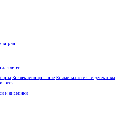
хиатрия
 для детей
Карты
Коллекционирование
Криминалистика и детективы
ология
ди и дневники