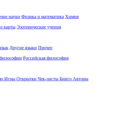
чие науки
Физика и математика
Химия
е карты
Эзотерические учения
язык
Другие языки
Прочее
 философии
Российская философия
ью
Игры
Открытки
Чек-листы
Бинго
Авторы