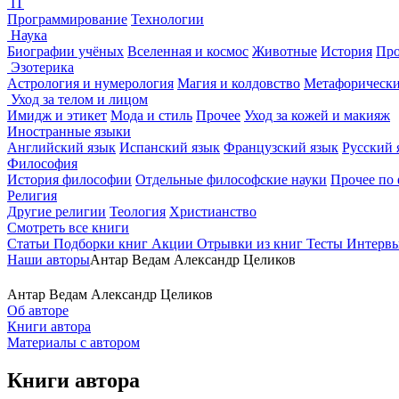
IT
Программирование
Технологии
Наука
Биографии учёных
Вселенная и космос
Животные
История
Про
Эзотерика
Астрология и нумерология
Магия и колдовство
Метафорически
Уход за телом и лицом
Имидж и этикет
Мода и стиль
Прочее
Уход за кожей и макияж
Иностранные языки
Английский язык
Испанский язык
Французский язык
Русский 
Философия
История философии
Отдельные философские науки
Прочее по
Религия
Другие религии
Теология
Христианство
Смотреть все книги
Статьи
Подборки книг
Акции
Отрывки из книг
Тесты
Интерв
Наши авторы
Антар Ведам Александр Целиков
Антар Ведам Александр Целиков
Об авторе
Книги автора
Материалы с автором
Книги автора