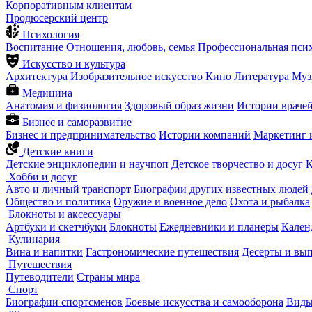
Корпоративным клиентам
Продюсерский центр
Психология
Воспитание
Отношения, любовь, семья
Профессиональная пси
Искусство и культура
Архитектура
Изобразительное искусство
Кино
Литература
Муз
Медицина
Анатомия и физиология
Здоровый образ жизни
Истории враче
Бизнес и саморазвитие
Бизнес и предпринимательство
Истории компаний
Маркетинг 
Детские книги
Детские энциклопедии и научпоп
Детское творчество и досуг
К
Хобби и досуг
Авто и личный транспорт
Биографии других известных людей
Общество и политика
Оружие и военное дело
Охота и рыбалка
Блокноты и аксессуары
Артбуки и скетчбуки
Блокноты
Ежедневники и планеры
Кален
Кулинария
Вина и напитки
Гастрономические путешествия
Десерты и вы
Путешествия
Путеводители
Страны мира
Спорт
Биографии спортсменов
Боевые искусства и самооборона
Виды