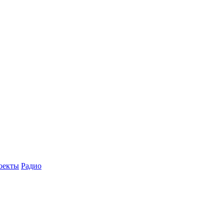
оекты
Радио