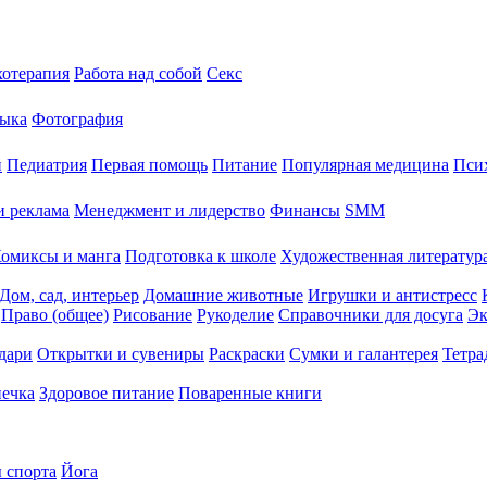
хотерапия
Работа над собой
Секс
ыка
Фотография
й
Педиатрия
Первая помощь
Питание
Популярная медицина
Пси
и реклама
Менеджмент и лидерство
Финансы
SMM
омиксы и манга
Подготовка к школе
Художественная литература
Дом, сад, интерьер
Домашние животные
Игрушки и антистресс
Право (общее)
Рисование
Рукоделие
Справочники для досуга
Эк
дари
Открытки и сувениры
Раскраски
Сумки и галантерея
Тетра
печка
Здоровое питание
Поваренные книги
 спорта
Йога