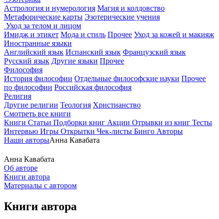
Астрология и нумерология
Магия и колдовство
Метафорические карты
Эзотерические учения
Уход за телом и лицом
Имидж и этикет
Мода и стиль
Прочее
Уход за кожей и макияж
Иностранные языки
Английский язык
Испанский язык
Французский язык
Русский язык
Другие языки
Прочее
Философия
История философии
Отдельные философские науки
Прочее
по философии
Российская философия
Религия
Другие религии
Теология
Христианство
Смотреть все книги
Книги
Статьи
Подборки книг
Акции
Отрывки из книг
Тесты
Интервью
Игры
Открытки
Чек-листы
Бинго
Авторы
Наши авторы
Анна Кавабата
Анна Кавабата
Об авторе
Книги автора
Материалы с автором
Книги автора