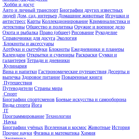
Хобби и досуг
Авто и личный транспорт
Биографии других известных
людей
Дом, сад, интерьер
Домашние животные
Игрушки и
антистресс
Карты
Коллекционирование
Криминалистика и
детективы
Общество и политика
Оружие и военное дело
Охота и рыбалка
Право (общее)
Рисование
Рукоделие
Справочники для досуга
Экология
Блокноты и аксессуары
Артбуки и скетчбуки
Блокноты
Ежедневники и планеры
Календари
Открытки и сувениры
Раскраски
Сумки и
галантерея
Тетради и дневники
Кулинария
Вина и напитки
Гастрономические путешествия
Десерты и
выпечка
Здоровое питание
Поваренные книги
Путешествия
Путеводители
Страны мира
Спорт
Биографии спортсменов
Боевые искусства и самооборона
Виды спорта
Йога
IT
Программирование
Технологии
Наука
Биографии учёных
Вселенная и космос
Животные
История
Прочие науки
Физика и математика
Химия
Эзотерика