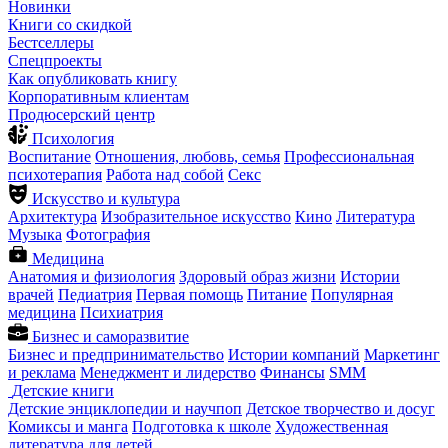
Новинки
Книги со скидкой
Бестселлеры
Спецпроекты
Как опубликовать книгу
Корпоративным клиентам
Продюсерский центр
Психология
Воспитание
Отношения, любовь, семья
Профессиональная
психотерапия
Работа над собой
Секс
Искусство и культура
Архитектура
Изобразительное искусство
Кино
Литература
Музыка
Фотография
Медицина
Анатомия и физиология
Здоровый образ жизни
Истории
врачей
Педиатрия
Первая помощь
Питание
Популярная
медицина
Психиатрия
Бизнес и саморазвитие
Бизнес и предпринимательство
Истории компаний
Маркетинг
и реклама
Менеджмент и лидерство
Финансы
SMM
Детские книги
Детские энциклопедии и научпоп
Детское творчество и досуг
Комиксы и манга
Подготовка к школе
Художественная
литература для детей