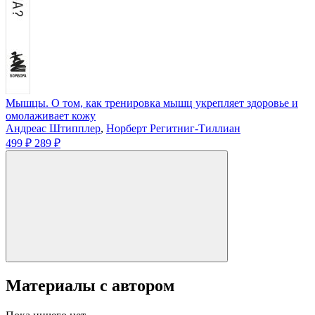
Мышцы. О том, как тренировка мышц укрепляет здоровье и
омолаживает кожу
Андреас Штипплер
,
Норберт Регитниг-Тиллиан
499 ₽
289 ₽
Материалы с автором