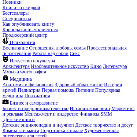
Новинки
Книги со скидкой
Бестселлеры
Спецпроекты
Как опубликовать книгу
Корпоративным клиентам
Продюсерский центр
Психология
Воспитание
Отношения, любовь, семья
Профессиональная
психотерапия
Работа над собой
Секс
Искусство и культура
Архитектура
Изобразительное искусство
Кино
Литература
Музыка
Фотография
Медицина
Анатомия и физиология
Здоровый образ жизни
Истории
врачей
Педиатрия
Первая помощь
Питание
Популярная
медицина
Психиатрия
Бизнес и саморазвитие
Бизнес и предпринимательство
Истории компаний
Маркетинг
и реклама
Менеджмент и лидерство
Финансы
SMM
Детские книги
Детские энциклопедии и научпоп
Детское творчество и досуг
Комиксы и манга
Подготовка к школе
Художественная
литература для детей