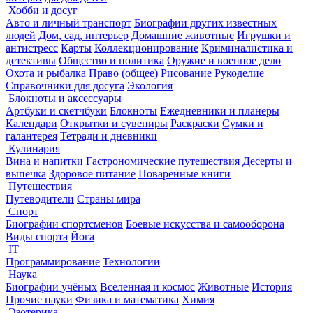
Хобби и досуг
Авто и личный транспорт
Биографии других известных
людей
Дом, сад, интерьер
Домашние животные
Игрушки и
антистресс
Карты
Коллекционирование
Криминалистика и
детективы
Общество и политика
Оружие и военное дело
Охота и рыбалка
Право (общее)
Рисование
Рукоделие
Справочники для досуга
Экология
Блокноты и аксессуары
Артбуки и скетчбуки
Блокноты
Ежедневники и планеры
Календари
Открытки и сувениры
Раскраски
Сумки и
галантерея
Тетради и дневники
Кулинария
Вина и напитки
Гастрономические путешествия
Десерты и
выпечка
Здоровое питание
Поваренные книги
Путешествия
Путеводители
Страны мира
Спорт
Биографии спортсменов
Боевые искусства и самооборона
Виды спорта
Йога
IT
Программирование
Технологии
Наука
Биографии учёных
Вселенная и космос
Животные
История
Прочие науки
Физика и математика
Химия
Эзотерика