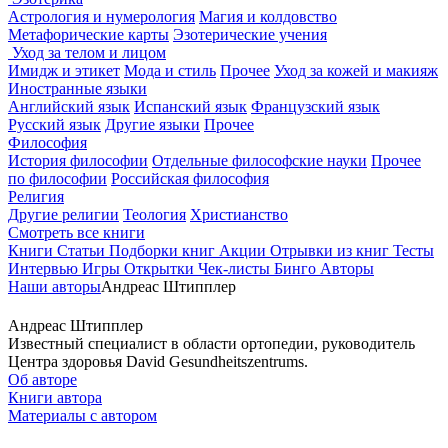
Астрология и нумерология
Магия и колдовство
Метафорические карты
Эзотерические учения
Уход за телом и лицом
Имидж и этикет
Мода и стиль
Прочее
Уход за кожей и макияж
Иностранные языки
Английский язык
Испанский язык
Французский язык
Русский язык
Другие языки
Прочее
Философия
История философии
Отдельные философские науки
Прочее
по философии
Российская философия
Религия
Другие религии
Теология
Христианство
Смотреть все книги
Книги
Статьи
Подборки книг
Акции
Отрывки из книг
Тесты
Интервью
Игры
Открытки
Чек-листы
Бинго
Авторы
Наши авторы
Андреас Штипплер
Андреас Штипплер
Известный специалист в области ортопедии, руководитель
Центра здоровья David Gesundheitszentrums.
Об авторе
Книги автора
Материалы с автором