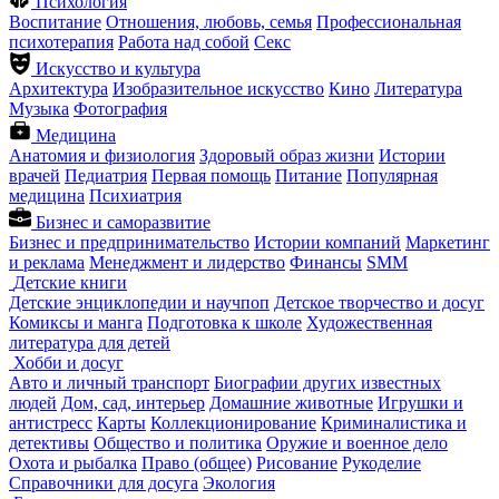
Психология
Воспитание
Отношения, любовь, семья
Профессиональная
психотерапия
Работа над собой
Секс
Искусство и культура
Архитектура
Изобразительное искусство
Кино
Литература
Музыка
Фотография
Медицина
Анатомия и физиология
Здоровый образ жизни
Истории
врачей
Педиатрия
Первая помощь
Питание
Популярная
медицина
Психиатрия
Бизнес и саморазвитие
Бизнес и предпринимательство
Истории компаний
Маркетинг
и реклама
Менеджмент и лидерство
Финансы
SMM
Детские книги
Детские энциклопедии и научпоп
Детское творчество и досуг
Комиксы и манга
Подготовка к школе
Художественная
литература для детей
Хобби и досуг
Авто и личный транспорт
Биографии других известных
людей
Дом, сад, интерьер
Домашние животные
Игрушки и
антистресс
Карты
Коллекционирование
Криминалистика и
детективы
Общество и политика
Оружие и военное дело
Охота и рыбалка
Право (общее)
Рисование
Рукоделие
Справочники для досуга
Экология