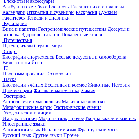
Блокноты и аксессуары
Артбуки и скетчбуки
Блокноты
Ежедневники и планеры
Календари
Открытки и сувениры
Раскраски
Сумки и
галантерея
Тетради и дневники
Кулинария
Вина и напитки
Гастрономические путешествия
Десерты и
выпечка
Здоровое питание
Поваренные книги
Путешествия
Путеводители
Страны мира
Спорт
Биографии спортсменов
Боевые искусства и самооборона
Виды спорта
Йога
IT
Программирование
Технологии
Наука
Биографии учёных
Вселенная и космос
Животные
История
Прочие науки
Физика и математика
Химия
Эзотерика
Астрология и нумерология
Магия и колдовство
Метафорические карты
Эзотерические учения
Уход за телом и лицом
Имидж и этикет
Мода и стиль
Прочее
Уход за кожей и макияж
Иностранные языки
Английский язык
Испанский язык
Французский язык
Русский язык
Другие языки
Прочее