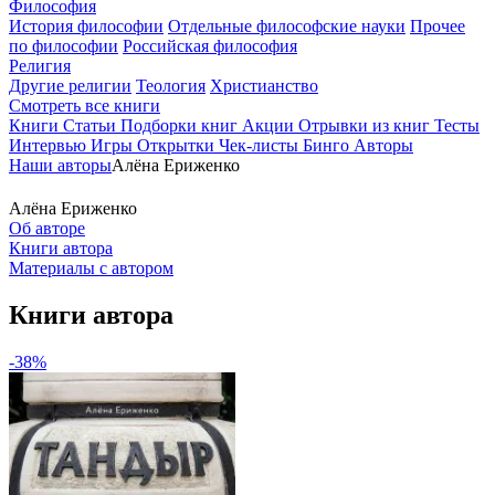
Философия
История философии
Отдельные философские науки
Прочее
по философии
Российская философия
Религия
Другие религии
Теология
Христианство
Смотреть все книги
Книги
Статьи
Подборки книг
Акции
Отрывки из книг
Тесты
Интервью
Игры
Открытки
Чек-листы
Бинго
Авторы
Наши авторы
Алёна Ериженко
Алёна Ериженко
Об авторе
Книги автора
Материалы с автором
Книги автора
-38%