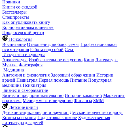
Новинки
Книги со скидкой
Бестселлеры
Спецпроекты
Как опубликовать книгу
Корпоративным клиентам
Продюсерский центр
Психология
Воспитание
Отношения, любовь, семья
Профессиональная
психотерапия
Работа над собой
Секс
Искусство и культура
Архитектура
Изобразительное искусство
Кино
Литература
Музыка
Фотография
Медицина
Анатомия и физиология
Здоровый образ жизни
Истории
врачей
Педиатрия
Первая помощь
Питание
Популярная
медицина
Психиатрия
Бизнес и саморазвитие
Бизнес и предпринимательство
Истории компаний
Маркетинг
и реклама
Менеджмент и лидерство
Финансы
SMM
Детские книги
Детские энциклопедии и научпоп
Детское творчество и досуг
Комиксы и манга
Подготовка к школе
Художественная
литература для детей