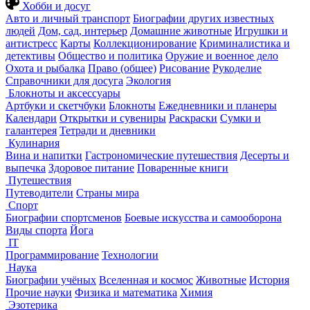
Хобби и досуг
Авто и личный транспорт
Биографии других известных
людей
Дом, сад, интерьер
Домашние животные
Игрушки и
антистресс
Карты
Коллекционирование
Криминалистика и
детективы
Общество и политика
Оружие и военное дело
Охота и рыбалка
Право (общее)
Рисование
Рукоделие
Справочники для досуга
Экология
Блокноты и аксессуары
Артбуки и скетчбуки
Блокноты
Ежедневники и планеры
Календари
Открытки и сувениры
Раскраски
Сумки и
галантерея
Тетради и дневники
Кулинария
Вина и напитки
Гастрономические путешествия
Десерты и
выпечка
Здоровое питание
Поваренные книги
Путешествия
Путеводители
Страны мира
Спорт
Биографии спортсменов
Боевые искусства и самооборона
Виды спорта
Йога
IT
Программирование
Технологии
Наука
Биографии учёных
Вселенная и космос
Животные
История
Прочие науки
Физика и математика
Химия
Эзотерика