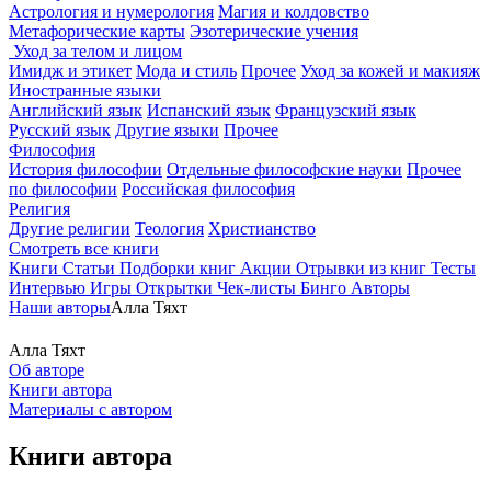
Астрология и нумерология
Магия и колдовство
Метафорические карты
Эзотерические учения
Уход за телом и лицом
Имидж и этикет
Мода и стиль
Прочее
Уход за кожей и макияж
Иностранные языки
Английский язык
Испанский язык
Французский язык
Русский язык
Другие языки
Прочее
Философия
История философии
Отдельные философские науки
Прочее
по философии
Российская философия
Религия
Другие религии
Теология
Христианство
Смотреть все книги
Книги
Статьи
Подборки книг
Акции
Отрывки из книг
Тесты
Интервью
Игры
Открытки
Чек-листы
Бинго
Авторы
Наши авторы
Алла Тяхт
Алла Тяхт
Об авторе
Книги автора
Материалы с автором
Книги автора