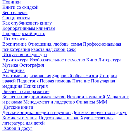
Новинки
Книги со скидкой
Бестселлеры
Спецпроекты
Как опубликовать книгу
Корпоративным клиентам
Продюсерский центр
Психология
Воспитание
Отношения, любовь, семья
Профессиональная
психотерапия
Работа над собой
Секс
Искусство и культура
Архитектура
Изобразительное искусство
Кино
Литература
Музыка
Фотография
Медицина
Анатомия и физиология
Здоровый образ жизни
Истории
врачей
Педиатрия
Первая помощь
Питание
Популярная
медицина
Психиатрия
Бизнес и саморазвитие
Бизнес и предпринимательство
Истории компаний
Маркетинг
и реклама
Менеджмент и лидерство
Финансы
SMM
Детские книги
Детские энциклопедии и научпоп
Детское творчество и досуг
Комиксы и манга
Подготовка к школе
Художественная
литература для детей
Хобби и досуг