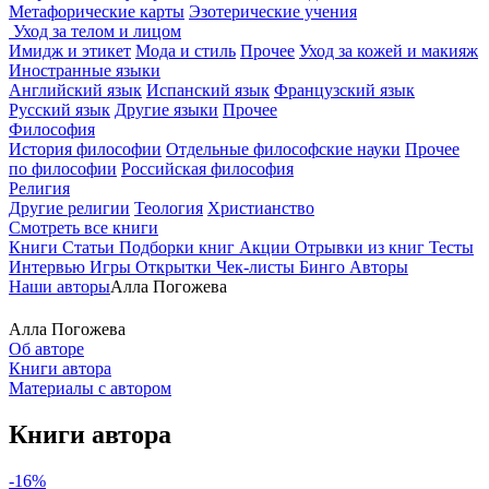
Метафорические карты
Эзотерические учения
Уход за телом и лицом
Имидж и этикет
Мода и стиль
Прочее
Уход за кожей и макияж
Иностранные языки
Английский язык
Испанский язык
Французский язык
Русский язык
Другие языки
Прочее
Философия
История философии
Отдельные философские науки
Прочее
по философии
Российская философия
Религия
Другие религии
Теология
Христианство
Смотреть все книги
Книги
Статьи
Подборки книг
Акции
Отрывки из книг
Тесты
Интервью
Игры
Открытки
Чек-листы
Бинго
Авторы
Наши авторы
Алла Погожева
Алла Погожева
Об авторе
Книги автора
Материалы с автором
Книги автора
-16%