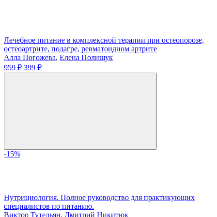
Лечебное питание в комплексной терапии при остеопорозе,
остеоартрите, подагре, ревматоидном артрите
Алла Погожева
,
Елена Полищук
959 ₽
399 ₽
-15%
Нутрициология. Полное руководство для практикующих
специалистов по питанию.
Виктор Тутельян
,
Дмитрий Никитюк