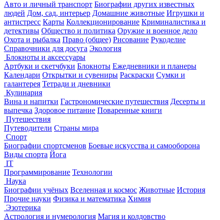
Авто и личный транспорт
Биографии других известных
людей
Дом, сад, интерьер
Домашние животные
Игрушки и
антистресс
Карты
Коллекционирование
Криминалистика и
детективы
Общество и политика
Оружие и военное дело
Охота и рыбалка
Право (общее)
Рисование
Рукоделие
Справочники для досуга
Экология
Блокноты и аксессуары
Артбуки и скетчбуки
Блокноты
Ежедневники и планеры
Календари
Открытки и сувениры
Раскраски
Сумки и
галантерея
Тетради и дневники
Кулинария
Вина и напитки
Гастрономические путешествия
Десерты и
выпечка
Здоровое питание
Поваренные книги
Путешествия
Путеводители
Страны мира
Спорт
Биографии спортсменов
Боевые искусства и самооборона
Виды спорта
Йога
IT
Программирование
Технологии
Наука
Биографии учёных
Вселенная и космос
Животные
История
Прочие науки
Физика и математика
Химия
Эзотерика
Астрология и нумерология
Магия и колдовство