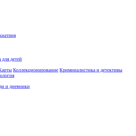
хиатрия
 для детей
Карты
Коллекционирование
Криминалистика и детективы
ология
ди и дневники