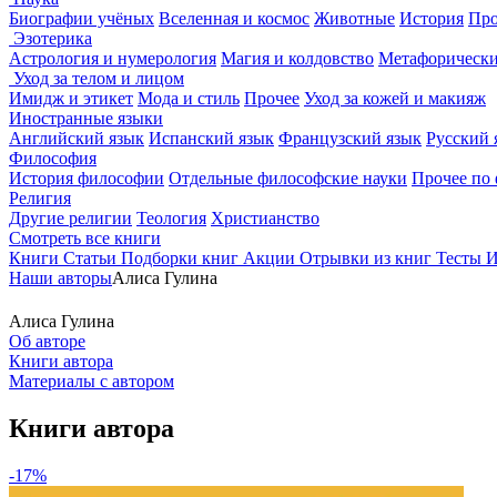
Биографии учёных
Вселенная и космос
Животные
История
Про
Эзотерика
Астрология и нумерология
Магия и колдовство
Метафорически
Уход за телом и лицом
Имидж и этикет
Мода и стиль
Прочее
Уход за кожей и макияж
Иностранные языки
Английский язык
Испанский язык
Французский язык
Русский 
Философия
История философии
Отдельные философские науки
Прочее по
Религия
Другие религии
Теология
Христианство
Смотреть все книги
Книги
Статьи
Подборки книг
Акции
Отрывки из книг
Тесты
И
Наши авторы
Алиса Гулина
Алиса Гулина
Об авторе
Книги автора
Материалы с автором
Книги автора
-17%