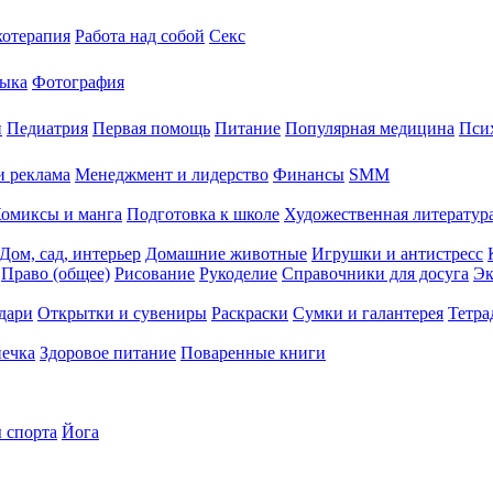
хотерапия
Работа над собой
Секс
ыка
Фотография
й
Педиатрия
Первая помощь
Питание
Популярная медицина
Пси
и реклама
Менеджмент и лидерство
Финансы
SMM
омиксы и манга
Подготовка к школе
Художественная литература
Дом, сад, интерьер
Домашние животные
Игрушки и антистресс
Право (общее)
Рисование
Рукоделие
Справочники для досуга
Эк
дари
Открытки и сувениры
Раскраски
Сумки и галантерея
Тетра
печка
Здоровое питание
Поваренные книги
 спорта
Йога