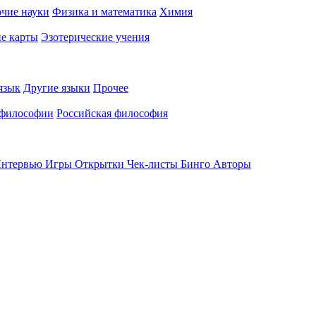
чие науки
Физика и математика
Химия
е карты
Эзотерические учения
язык
Другие языки
Прочее
 философии
Российская философия
нтервью
Игры
Открытки
Чек-листы
Бинго
Авторы