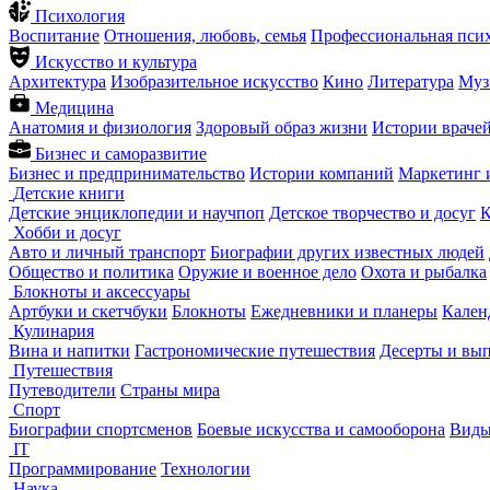
Психология
Воспитание
Отношения, любовь, семья
Профессиональная пси
Искусство и культура
Архитектура
Изобразительное искусство
Кино
Литература
Муз
Медицина
Анатомия и физиология
Здоровый образ жизни
Истории враче
Бизнес и саморазвитие
Бизнес и предпринимательство
Истории компаний
Маркетинг 
Детские книги
Детские энциклопедии и научпоп
Детское творчество и досуг
К
Хобби и досуг
Авто и личный транспорт
Биографии других известных людей
Общество и политика
Оружие и военное дело
Охота и рыбалка
Блокноты и аксессуары
Артбуки и скетчбуки
Блокноты
Ежедневники и планеры
Кален
Кулинария
Вина и напитки
Гастрономические путешествия
Десерты и вы
Путешествия
Путеводители
Страны мира
Спорт
Биографии спортсменов
Боевые искусства и самооборона
Виды
IT
Программирование
Технологии
Наука