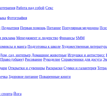
хотерапия
Работа над собой
Секс
ыка
Фотография
й
Педиатрия
Первая помощь
Питание
Популярная медицина
Пси
и реклама
Менеджмент и лидерство
Финансы
SMM
омиксы и манга
Подготовка к школе
Художественная литература
Дом, сад, интерьер
Домашние животные
Игрушки и антистресс
Право (общее)
Рисование
Рукоделие
Справочники для досуга
Эк
дари
Открытки и сувениры
Раскраски
Сумки и галантерея
Тетра
печка
Здоровое питание
Поваренные книги
 спорта
Йога