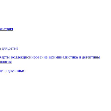
хиатрия
 для детей
Карты
Коллекционирование
Криминалистика и детективы
ология
ди и дневники