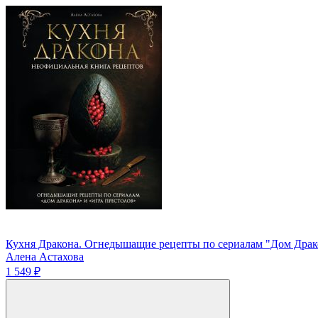
Кухня Дракона. Огнедышащие рецепты по сериалам "Дом Драко
Алена Астахова
1 549 ₽