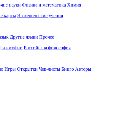
чие науки
Физика и математика
Химия
е карты
Эзотерические учения
язык
Другие языки
Прочее
 философии
Российская философия
ью
Игры
Открытки
Чек-листы
Бинго
Авторы