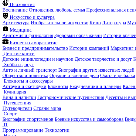
Психология
Воспитание
Отношения, любовь, семья
Профессиональная пси
Искусство и культура
Архитектура
Изобразительное искусство
Кино
Литература
Муз
Медицина
Анатомия и физиология
Здоровый образ жизни
Истории враче
Бизнес и саморазвитие
Бизнес и предпринимательство
Истории компаний
Маркетинг 
Детские книги
Детские энциклопедии и научпоп
Детское творчество и досуг
К
Хобби и досуг
Авто и личный транспорт
Биографии других известных людей
Общество и политика
Оружие и военное дело
Охота и рыбалка
Блокноты и аксессуары
Артбуки и скетчбуки
Блокноты
Ежедневники и планеры
Кален
Кулинария
Вина и напитки
Гастрономические путешествия
Десерты и вы
Путешествия
Путеводители
Страны мира
Спорт
Биографии спортсменов
Боевые искусства и самооборона
Виды
IT
Программирование
Технологии
Наука