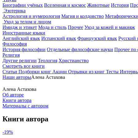
Биографии учёных
Вселенная и космос
Животные
История
Про
Эзотерика
Астрология и нумерология
Магия и колдовство
Метафорически
Уход за телом и лицом
Имидж и этикет
Мода и стиль
Прочее
Уход за кожей и макияж
Иностранные языки
Английский язык
Испанский язык
Французский язык
Русский 
Философия
История философии
Отдельные философские науки
Прочее по
Религия
Другие религии
Теология
Христианство
Смотреть все книги
Статьи
Подборки книг
Акции
Отрывки из книг
Тесты
Интерв
Наши авторы
Алена Астахова
Алена Астахова
Об авторе
Книги автора
Материалы с автором
Книги автора
-19%