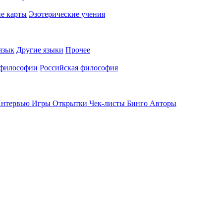
е карты
Эзотерические учения
язык
Другие языки
Прочее
 философии
Российская философия
нтервью
Игры
Открытки
Чек-листы
Бинго
Авторы