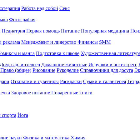
хотерапия
Работа над собой
Секс
ыка
Фотография
й
Педиатрия
Первая помощь
Питание
Популярная медицина
Пси
и реклама
Менеджмент и лидерство
Финансы
SMM
омиксы и манга
Подготовка к школе
Художественная литература
Дом, сад, интерьер
Домашние животные
Игрушки и антистресс
Право (общее)
Рисование
Рукоделие
Справочники для досуга
Эк
дари
Открытки и сувениры
Раскраски
Сумки и галантерея
Тетра
печка
Здоровое питание
Поваренные книги
 спорта
Йога
чие науки
Физика и математика
Химия