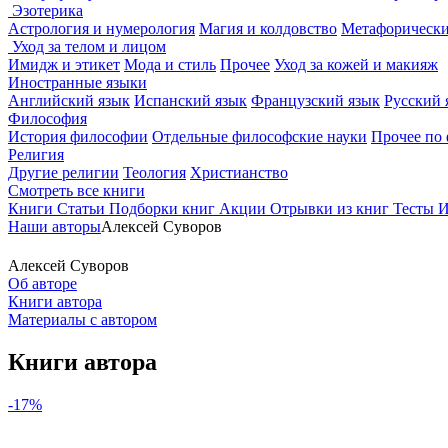
Эзотерика
Астрология и нумерология
Магия и колдовство
Метафорически
Уход за телом и лицом
Имидж и этикет
Мода и стиль
Прочее
Уход за кожей и макияж
Иностранные языки
Английский язык
Испанский язык
Французский язык
Русский 
Философия
История философии
Отдельные философские науки
Прочее по
Религия
Другие религии
Теология
Христианство
Смотреть все книги
Книги
Статьи
Подборки книг
Акции
Отрывки из книг
Тесты
И
Наши авторы
Алексей Суворов
Алексей Суворов
Об авторе
Книги автора
Материалы с автором
Книги автора
-17%