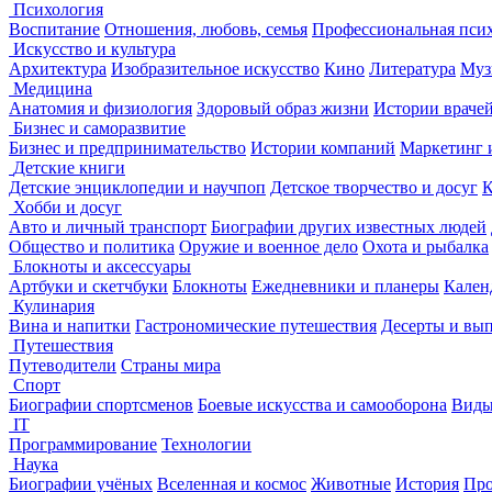
Психология
Воспитание
Отношения, любовь, семья
Профессиональная пси
Искусство и культура
Архитектура
Изобразительное искусство
Кино
Литература
Муз
Медицина
Анатомия и физиология
Здоровый образ жизни
Истории враче
Бизнес и саморазвитие
Бизнес и предпринимательство
Истории компаний
Маркетинг 
Детские книги
Детские энциклопедии и научпоп
Детское творчество и досуг
К
Хобби и досуг
Авто и личный транспорт
Биографии других известных людей
Общество и политика
Оружие и военное дело
Охота и рыбалка
Блокноты и аксессуары
Артбуки и скетчбуки
Блокноты
Ежедневники и планеры
Кален
Кулинария
Вина и напитки
Гастрономические путешествия
Десерты и вы
Путешествия
Путеводители
Страны мира
Спорт
Биографии спортсменов
Боевые искусства и самооборона
Виды
IT
Программирование
Технологии
Наука
Биографии учёных
Вселенная и космос
Животные
История
Про