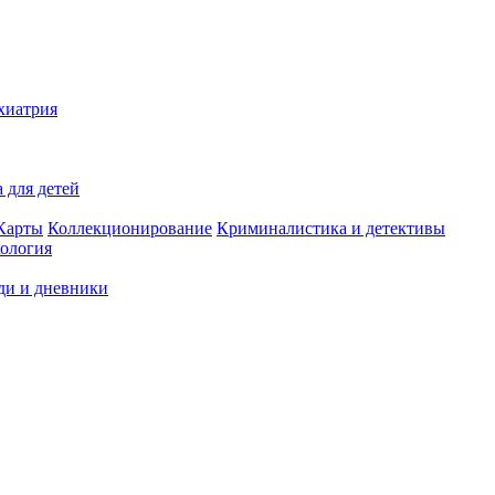
хиатрия
 для детей
Карты
Коллекционирование
Криминалистика и детективы
ология
ди и дневники