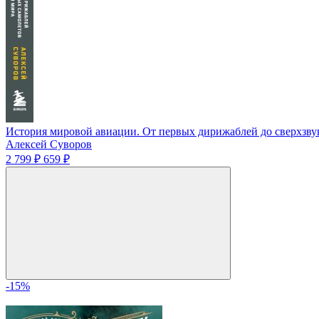
История мировой авиации. От первых дирижаблей до сверхзву
Алексей Суворов
2 799 ₽
659 ₽
-15%