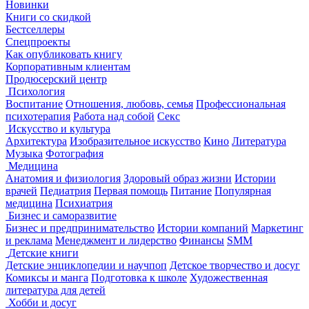
Новинки
Книги со скидкой
Бестселлеры
Спецпроекты
Как опубликовать книгу
Корпоративным клиентам
Продюсерский центр
Психология
Воспитание
Отношения, любовь, семья
Профессиональная
психотерапия
Работа над собой
Секс
Искусство и культура
Архитектура
Изобразительное искусство
Кино
Литература
Музыка
Фотография
Медицина
Анатомия и физиология
Здоровый образ жизни
Истории
врачей
Педиатрия
Первая помощь
Питание
Популярная
медицина
Психиатрия
Бизнес и саморазвитие
Бизнес и предпринимательство
Истории компаний
Маркетинг
и реклама
Менеджмент и лидерство
Финансы
SMM
Детские книги
Детские энциклопедии и научпоп
Детское творчество и досуг
Комиксы и манга
Подготовка к школе
Художественная
литература для детей
Хобби и досуг