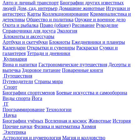
Авто и личный транспорт
Биографии других известных
людей
Дом, сад, интерьер
Домашние животные
Игрушки и
антистресс
Карты
Коллекционирование
Криминалистика и
детективы
Общество и политика
Оружие и военное дело
Охота и рыбалка
Право (общее)
Рисование
Рукоделие
Справочники для досуга
Экология
Блокноты и аксессуары
Артбуки и скетчбуки
Блокноты
Ежедневники и планеры
Календари
Открытки и сувениры
Раскраски
Сумки и
галантерея
Тетради и дневники
Кулинария
Вина и напитки
Гастрономические путешествия
Десерты и
выпечка
Здоровое питание
Поваренные книги
Путешествия
Путеводители
Страны мира
Спорт
Биографии спортсменов
Боевые искусства и самооборона
Виды спорта
Йога
IT
Программирование
Технологии
Наука
Биографии учёных
Вселенная и космос
Животные
История
Прочие науки
Физика и математика
Химия
Эзотерика
Астрология и нумерология
Магия и колдовство