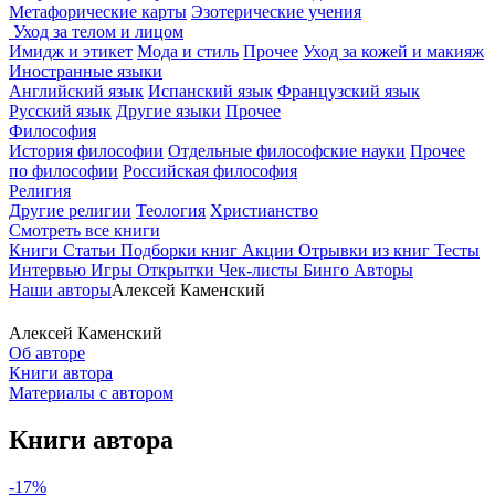
Метафорические карты
Эзотерические учения
Уход за телом и лицом
Имидж и этикет
Мода и стиль
Прочее
Уход за кожей и макияж
Иностранные языки
Английский язык
Испанский язык
Французский язык
Русский язык
Другие языки
Прочее
Философия
История философии
Отдельные философские науки
Прочее
по философии
Российская философия
Религия
Другие религии
Теология
Христианство
Смотреть все книги
Книги
Статьи
Подборки книг
Акции
Отрывки из книг
Тесты
Интервью
Игры
Открытки
Чек-листы
Бинго
Авторы
Наши авторы
Алексей Каменский
Алексей Каменский
Об авторе
Книги автора
Материалы с автором
Книги автора
-17%