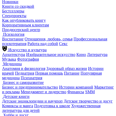
Новинки
Книги со скидкой
Бестселлеры
Спецпроекты
Как опубликовать книгу
Корпоративным клиентам
Продюсерский центр
Психология
Воспитание
Отношения, любовь, семья
Профессиональная
психотерапия
Работа над собой
Секс
Искусство и культура
Архитектура
Изобразительное искусство
Кино
Литература
Музыка
Фотография
Медицина
Анатомия и физиология
Здоровый образ жизни
Истории
врачей
Педиатрия
Первая помощь
Питание
Популярная
медицина
Психиатрия
Бизнес и саморазвитие
Бизнес и предпринимательство
Истории компаний
Маркетинг
и реклама
Менеджмент и лидерство
Финансы
SMM
Детские книги
Детские энциклопедии и научпоп
Детское творчество и досуг
Комиксы и манга
Подготовка к школе
Художественная
литература для детей
Хобби и досуг