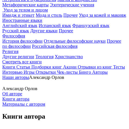
Метафорические карты
Эзотерические учения
Уход за телом и лицом
Имидж и этикет
Мода и стиль
Прочее
Уход за кожей и макияж
Иностранные языки
Английский язык
Испанский язык
Французский язык
Русский язык
Другие языки
Прочее
Философия
История философии
Отдельные философские науки
Прочее
по философии
Российская философия
Религия
Другие религии
Теология
Христианство
Смотреть все книги
Книги
Статьи
Подборки книг
Акции
Отрывки из книг
Тесты
Интервью
Игры
Открытки
Чек-листы
Бинго
Авторы
Наши авторы
Александр Орлов
Александр Орлов
Об авторе
Книги автора
Материалы с автором
Книги автора