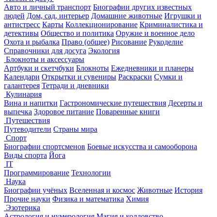
Авто и личный транспорт
Биографии других известных
людей
Дом, сад, интерьер
Домашние животные
Игрушки и
антистресс
Карты
Коллекционирование
Криминалистика и
детективы
Общество и политика
Оружие и военное дело
Охота и рыбалка
Право (общее)
Рисование
Рукоделие
Справочники для досуга
Экология
Блокноты и аксессуары
Артбуки и скетчбуки
Блокноты
Ежедневники и планеры
Календари
Открытки и сувениры
Раскраски
Сумки и
галантерея
Тетради и дневники
Кулинария
Вина и напитки
Гастрономические путешествия
Десерты и
выпечка
Здоровое питание
Поваренные книги
Путешествия
Путеводители
Страны мира
Спорт
Биографии спортсменов
Боевые искусства и самооборона
Виды спорта
Йога
IT
Программирование
Технологии
Наука
Биографии учёных
Вселенная и космос
Животные
История
Прочие науки
Физика и математика
Химия
Эзотерика
Астрология и нумерология
Магия и колдовство