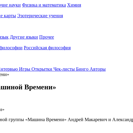
чие науки
Физика и математика
Химия
е карты
Эзотерические учения
язык
Другие языки
Прочее
 философии
Российская философия
нтервью
Игры
Открытки
Чек-листы
Бинго
Авторы
ени»
ашиной Времени»
ной группы «Машина Времени» Андрей Макаревич и Александр К