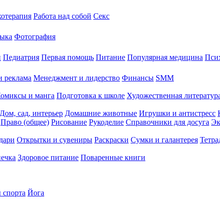
хотерапия
Работа над собой
Секс
ыка
Фотография
й
Педиатрия
Первая помощь
Питание
Популярная медицина
Пси
и реклама
Менеджмент и лидерство
Финансы
SMM
омиксы и манга
Подготовка к школе
Художественная литература
Дом, сад, интерьер
Домашние животные
Игрушки и антистресс
Право (общее)
Рисование
Рукоделие
Справочники для досуга
Эк
дари
Открытки и сувениры
Раскраски
Сумки и галантерея
Тетра
печка
Здоровое питание
Поваренные книги
 спорта
Йога