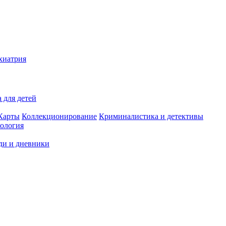
хиатрия
 для детей
Карты
Коллекционирование
Криминалистика и детективы
ология
ди и дневники