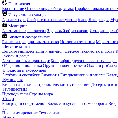
Психология
Воспитание
Отношения, любовь, семья
Профессиональная пси
Искусство и культура
Архитектура
Изобразительное искусство
Кино
Литература
Муз
Медицина
Анатомия и физиология
Здоровый образ жизни
Истории враче
Бизнес и саморазвитие
Бизнес и предпринимательство
Истории компаний
Маркетинг 
Детские книги
Детские энциклопедии и научпоп
Детское творчество и досуг
К
Хобби и досуг
Авто и личный транспорт
Биографии других известных людей
Общество и политика
Оружие и военное дело
Охота и рыбалка
Блокноты и аксессуары
Артбуки и скетчбуки
Блокноты
Ежедневники и планеры
Кален
Кулинария
Вина и напитки
Гастрономические путешествия
Десерты и вы
Путешествия
Путеводители
Страны мира
Спорт
Биографии спортсменов
Боевые искусства и самооборона
Виды
IT
Программирование
Технологии
Наука