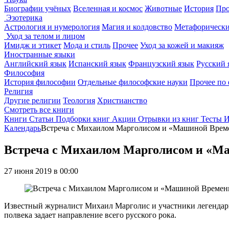
Биографии учёных
Вселенная и космос
Животные
История
Про
Эзотерика
Астрология и нумерология
Магия и колдовство
Метафорически
Уход за телом и лицом
Имидж и этикет
Мода и стиль
Прочее
Уход за кожей и макияж
Иностранные языки
Английский язык
Испанский язык
Французский язык
Русский 
Философия
История философии
Отдельные философские науки
Прочее по
Религия
Другие религии
Теология
Христианство
Смотреть все книги
Книги
Статьи
Подборки книг
Акции
Отрывки из книг
Тесты
И
Календарь
Встреча с Михаилом Марголисом и «Машиной Врем
Встреча с Михаилом Марголисом и «М
27 июня 2019 в 00:00
Известный журналист Михаил Марголис и участники легендар
полвека задает направление всего русского рока.