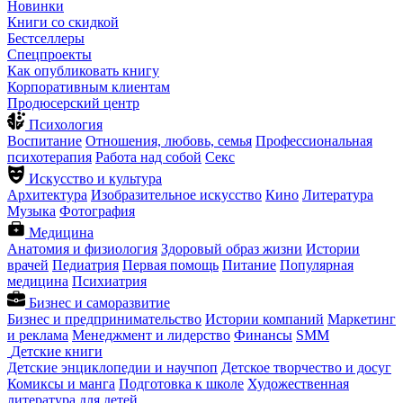
Новинки
Книги со скидкой
Бестселлеры
Спецпроекты
Как опубликовать книгу
Корпоративным клиентам
Продюсерский центр
Психология
Воспитание
Отношения, любовь, семья
Профессиональная
психотерапия
Работа над собой
Секс
Искусство и культура
Архитектура
Изобразительное искусство
Кино
Литература
Музыка
Фотография
Медицина
Анатомия и физиология
Здоровый образ жизни
Истории
врачей
Педиатрия
Первая помощь
Питание
Популярная
медицина
Психиатрия
Бизнес и саморазвитие
Бизнес и предпринимательство
Истории компаний
Маркетинг
и реклама
Менеджмент и лидерство
Финансы
SMM
Детские книги
Детские энциклопедии и научпоп
Детское творчество и досуг
Комиксы и манга
Подготовка к школе
Художественная
литература для детей