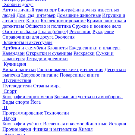
Хобби и досуг
Авто и личный транспорт
Биографии других известных
людей
Дом, сад, интерьер
Домашние животные
Игрушки и
антистресс
Карты
Коллекционирование
Криминалистика и
детективы
Общество и политика
Оружие и военное дело
Охота и рыбалка
Право (общее)
Рисование
Рукоделие
Справочники для досуга
Экология
Блокноты и аксессуары
Артбуки и скетчбуки
Блокноты
Ежедневники и планеры
Календари
Открытки и сувениры
Раскраски
Сумки и
галантерея
Тетради и дневники
Кулинария
Вина и напитки
Гастрономические путешествия
Десерты и
выпечка
Здоровое питание
Поваренные книги
Путешествия
Путеводители
Страны мира
Спорт
Биографии спортсменов
Боевые искусства и самооборона
Виды спорта
Йога
IT
Программирование
Технологии
Наука
Биографии учёных
Вселенная и космос
Животные
История
Прочие науки
Физика и математика
Химия
Эзотерика