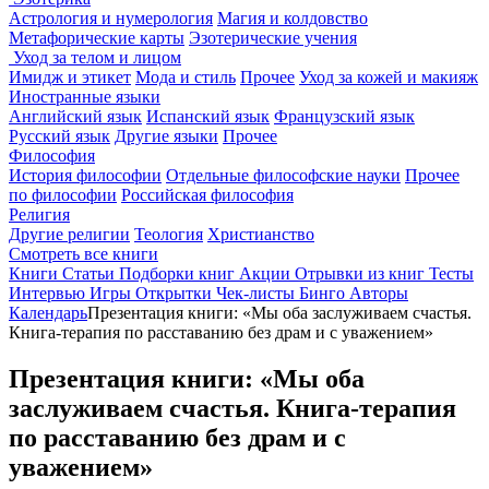
Астрология и нумерология
Магия и колдовство
Метафорические карты
Эзотерические учения
Уход за телом и лицом
Имидж и этикет
Мода и стиль
Прочее
Уход за кожей и макияж
Иностранные языки
Английский язык
Испанский язык
Французский язык
Русский язык
Другие языки
Прочее
Философия
История философии
Отдельные философские науки
Прочее
по философии
Российская философия
Религия
Другие религии
Теология
Христианство
Смотреть все книги
Книги
Статьи
Подборки книг
Акции
Отрывки из книг
Тесты
Интервью
Игры
Открытки
Чек-листы
Бинго
Авторы
Календарь
Презентация книги: «Мы оба заслуживаем счастья.
Книга-терапия по расставанию без драм и с уважением»
Презентация книги: «Мы оба
заслуживаем счастья. Книга-терапия
по расставанию без драм и с
уважением»