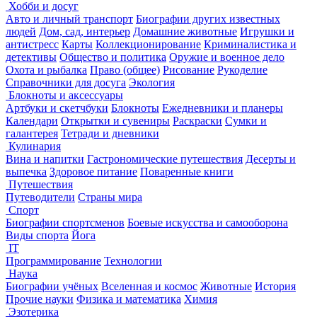
Хобби и досуг
Авто и личный транспорт
Биографии других известных
людей
Дом, сад, интерьер
Домашние животные
Игрушки и
антистресс
Карты
Коллекционирование
Криминалистика и
детективы
Общество и политика
Оружие и военное дело
Охота и рыбалка
Право (общее)
Рисование
Рукоделие
Справочники для досуга
Экология
Блокноты и аксессуары
Артбуки и скетчбуки
Блокноты
Ежедневники и планеры
Календари
Открытки и сувениры
Раскраски
Сумки и
галантерея
Тетради и дневники
Кулинария
Вина и напитки
Гастрономические путешествия
Десерты и
выпечка
Здоровое питание
Поваренные книги
Путешествия
Путеводители
Страны мира
Спорт
Биографии спортсменов
Боевые искусства и самооборона
Виды спорта
Йога
IT
Программирование
Технологии
Наука
Биографии учёных
Вселенная и космос
Животные
История
Прочие науки
Физика и математика
Химия
Эзотерика