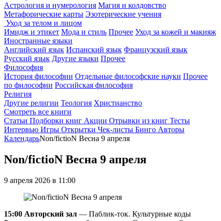
Астрология и нумерология
Магия и колдовство
Метафорические карты
Эзотерические учения
Уход за телом и лицом
Имидж и этикет
Мода и стиль
Прочее
Уход за кожей и макияж
Иностранные языки
Английский язык
Испанский язык
Французский язык
Русский язык
Другие языки
Прочее
Философия
История философии
Отдельные философские науки
Прочее
по философии
Российская философия
Религия
Другие религии
Теология
Христианство
Смотреть все книги
Статьи
Подборки книг
Акции
Отрывки из книг
Тесты
Интервью
Игры
Открытки
Чек-листы
Бинго
Авторы
Календарь
Non/fictioN Весна 9 апреля
Non/fictioN Весна 9 апреля
9 апреля 2026 в 11:00
15:00 Авторский зал
— Паблик-ток. Культурные коды