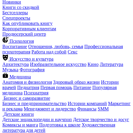
Новинки
Книги со скидкой
Бестселлеры
Спецпроекты
Как опубликовать книгу
Корпоративным клиентам
Продюсерский центр
Психология
Воспитание
Отношения, любовь, семья
Профессиональная
психотерапия
Работа над собой
Секс
Искусство и культура
Архитектура
Изобразительное искусство
Кино
Литература
Музыка
Фотография
Медицина
Анатомия и физиология
Здоровый образ жизни
Истории
врачей
Педиатрия
Первая помощь
Питание
Популярная
медицина
Психиатрия
Бизнес и саморазвитие
Бизнес и предпринимательство
Истории компаний
Маркетинг
и реклама
Менеджмент и лидерство
Финансы
SMM
Детские книги
Детские энциклопедии и научпоп
Детское творчество и досуг
Комиксы и манга
Подготовка к школе
Художественная
литература для детей