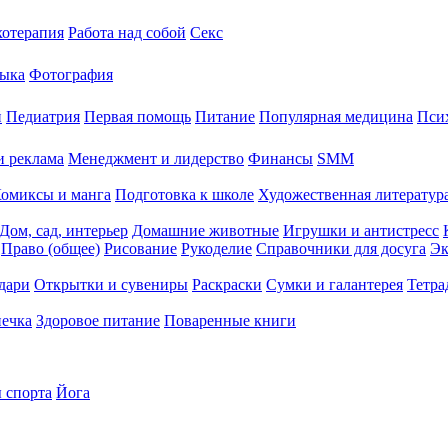
хотерапия
Работа над собой
Секс
ыка
Фотография
й
Педиатрия
Первая помощь
Питание
Популярная медицина
Пси
и реклама
Менеджмент и лидерство
Финансы
SMM
омиксы и манга
Подготовка к школе
Художественная литература
Дом, сад, интерьер
Домашние животные
Игрушки и антистресс
Право (общее)
Рисование
Рукоделие
Справочники для досуга
Эк
дари
Открытки и сувениры
Раскраски
Сумки и галантерея
Тетра
печка
Здоровое питание
Поваренные книги
 спорта
Йога