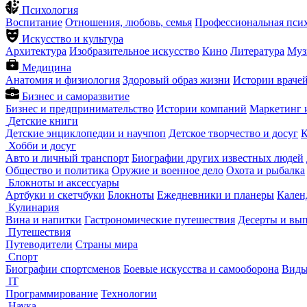
Психология
Воспитание
Отношения, любовь, семья
Профессиональная пси
Искусство и культура
Архитектура
Изобразительное искусство
Кино
Литература
Муз
Медицина
Анатомия и физиология
Здоровый образ жизни
Истории враче
Бизнес и саморазвитие
Бизнес и предпринимательство
Истории компаний
Маркетинг 
Детские книги
Детские энциклопедии и научпоп
Детское творчество и досуг
К
Хобби и досуг
Авто и личный транспорт
Биографии других известных людей
Общество и политика
Оружие и военное дело
Охота и рыбалка
Блокноты и аксессуары
Артбуки и скетчбуки
Блокноты
Ежедневники и планеры
Кален
Кулинария
Вина и напитки
Гастрономические путешествия
Десерты и вы
Путешествия
Путеводители
Страны мира
Спорт
Биографии спортсменов
Боевые искусства и самооборона
Виды
IT
Программирование
Технологии
Наука