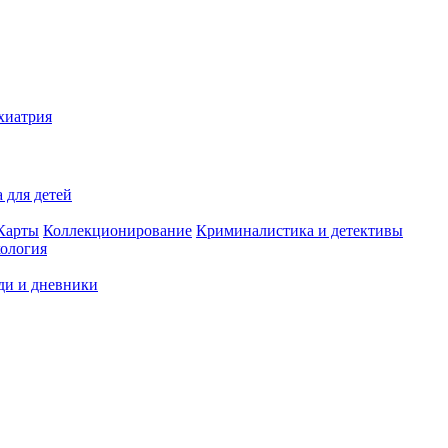
хиатрия
 для детей
Карты
Коллекционирование
Криминалистика и детективы
ология
ди и дневники