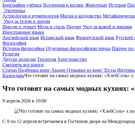
Биографии учёных
Вселенная и космос
Животные
История
Про
Эзотерика
Астрология и нумерология
Магия и колдовство
Метафорически
Уход за телом и лицом
Имидж и этикет
Мода и стиль
Прочее
Уход за кожей и макияж
Иностранные языки
Английский язык
Испанский язык
Французский язык
Русский 
Философия
История философии
Отдельные философские науки
Прочее по
Религия
Другие религии
Теология
Христианство
Смотреть все книги
Статьи
Подборки книг
Акции
Отрывки из книг
Тесты
Интерв
Календарь
Что готовят на самых модных кухнях: «ХлебСоль» х n
Что готовят на самых модных кухнях: «
9 апреля 2026 в 10:00
С 9 по 12 апреля встречаемся в Гостином дворе на Международ