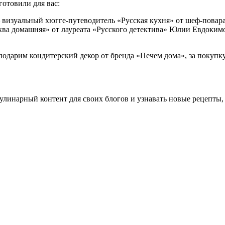
отовили для вас:
изуальный хюгге-путеводитель «Русская кухня» от шеф-повара 
ва домашняя» от лауреата «Русского детектива» Юлии Евдокимо
одарим кондитерский декор от бренда «Печем дома», за покупку
кулинарный контент для своих блогов и узнавать новые рецепты