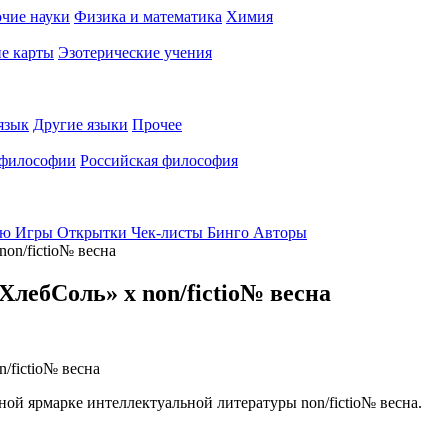
чие науки
Физика и математика
Химия
е карты
Эзотерические учения
язык
Другие языки
Прочее
 философии
Российская философия
ью
Игры
Открытки
Чек-листы
Бинго
Авторы
on/fictio№ весна
ХлебСоль» х non/fictio№ весна
ной ярмарке интеллектуальной литературы non/fictio№ весна.