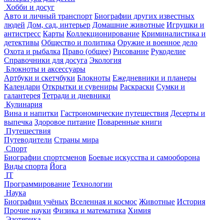
Хобби и досуг
Авто и личный транспорт
Биографии других известных
людей
Дом, сад, интерьер
Домашние животные
Игрушки и
антистресс
Карты
Коллекционирование
Криминалистика и
детективы
Общество и политика
Оружие и военное дело
Охота и рыбалка
Право (общее)
Рисование
Рукоделие
Справочники для досуга
Экология
Блокноты и аксессуары
Артбуки и скетчбуки
Блокноты
Ежедневники и планеры
Календари
Открытки и сувениры
Раскраски
Сумки и
галантерея
Тетради и дневники
Кулинария
Вина и напитки
Гастрономические путешествия
Десерты и
выпечка
Здоровое питание
Поваренные книги
Путешествия
Путеводители
Страны мира
Спорт
Биографии спортсменов
Боевые искусства и самооборона
Виды спорта
Йога
IT
Программирование
Технологии
Наука
Биографии учёных
Вселенная и космос
Животные
История
Прочие науки
Физика и математика
Химия
Эзотерика