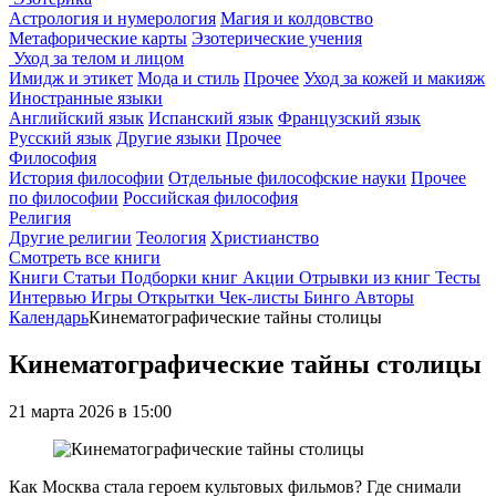
Астрология и нумерология
Магия и колдовство
Метафорические карты
Эзотерические учения
Уход за телом и лицом
Имидж и этикет
Мода и стиль
Прочее
Уход за кожей и макияж
Иностранные языки
Английский язык
Испанский язык
Французский язык
Русский язык
Другие языки
Прочее
Философия
История философии
Отдельные философские науки
Прочее
по философии
Российская философия
Религия
Другие религии
Теология
Христианство
Смотреть все книги
Книги
Статьи
Подборки книг
Акции
Отрывки из книг
Тесты
Интервью
Игры
Открытки
Чек-листы
Бинго
Авторы
Календарь
Кинематографические тайны столицы
Кинематографические тайны столицы
21 марта 2026 в 15:00
Как Москва стала героем культовых фильмов? Где снимали