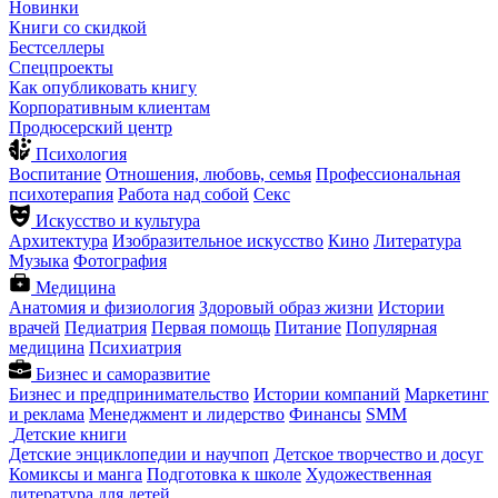
Новинки
Книги со скидкой
Бестселлеры
Спецпроекты
Как опубликовать книгу
Корпоративным клиентам
Продюсерский центр
Психология
Воспитание
Отношения, любовь, семья
Профессиональная
психотерапия
Работа над собой
Секс
Искусство и культура
Архитектура
Изобразительное искусство
Кино
Литература
Музыка
Фотография
Медицина
Анатомия и физиология
Здоровый образ жизни
Истории
врачей
Педиатрия
Первая помощь
Питание
Популярная
медицина
Психиатрия
Бизнес и саморазвитие
Бизнес и предпринимательство
Истории компаний
Маркетинг
и реклама
Менеджмент и лидерство
Финансы
SMM
Детские книги
Детские энциклопедии и научпоп
Детское творчество и досуг
Комиксы и манга
Подготовка к школе
Художественная
литература для детей