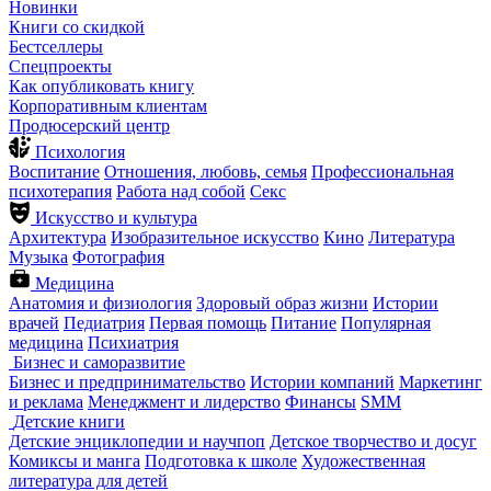
Новинки
Книги со скидкой
Бестселлеры
Спецпроекты
Как опубликовать книгу
Корпоративным клиентам
Продюсерский центр
Психология
Воспитание
Отношения, любовь, семья
Профессиональная
психотерапия
Работа над собой
Секс
Искусство и культура
Архитектура
Изобразительное искусство
Кино
Литература
Музыка
Фотография
Медицина
Анатомия и физиология
Здоровый образ жизни
Истории
врачей
Педиатрия
Первая помощь
Питание
Популярная
медицина
Психиатрия
Бизнес и саморазвитие
Бизнес и предпринимательство
Истории компаний
Маркетинг
и реклама
Менеджмент и лидерство
Финансы
SMM
Детские книги
Детские энциклопедии и научпоп
Детское творчество и досуг
Комиксы и манга
Подготовка к школе
Художественная
литература для детей