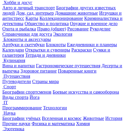
Хобби и досуг
Авто и личный транспорт
Биографии других известных
людей
Дом, сад, интерьер
Домашние животные
Игрушки и
антистресс
Карты
Коллекционирование
Криминалистика и
детективы
Общество и политика
Оружие и военное дело
Охота и рыбалка
Право (общее)
Рисование
Рукоделие
Справочники для досуга
Экология
Блокноты и аксессуары
Артбуки и скетчбуки
Блокноты
Ежедневники и планеры
Календари
Открытки и сувениры
Раскраски
Сумки и
галантерея
Тетради и дневники
Кулинария
Вина и напитки
Гастрономические путешествия
Десерты и
выпечка
Здоровое питание
Поваренные книги
Путешествия
Путеводители
Страны мира
Спорт
Биографии спортсменов
Боевые искусства и самооборона
Виды спорта
Йога
IT
Программирование
Технологии
Наука
Биографии учёных
Вселенная и космос
Животные
История
Прочие науки
Физика и математика
Химия
Эзотерика