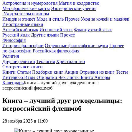
Астрология и нумерология
Магия и колдовство
Метафорические карты
Эзотерические учения
Уход за телом и лицом
Имидж и этикет
Мода и стиль
Прочее
Уход за кожей и макияж
Иностранные языки
Английский язык
Испанский язык
Французский язык
Русский язык
Другие языки
Прочее
Философия
История философии
Отдельные философские науки
Прочее
по философии
Российская философия
Религия
Другие религии
Теология
Христианство
Смотреть все книги
Книги
Статьи
Подборки книг
Акции
Отрывки из книг
Тесты
Интервью
Игры
Открытки
Чек-листы
Бинго
Авторы
Календарь
Книга – лучший друг рукодельницы:
всероссийский флешмоб
Книга – лучший друг рукодельницы:
всероссийский флешмоб
28 ноября 2025 в 11:00