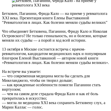
Бетховен, Паганини, Фрида Кало — на приеме у ревматолога
XXI века. Презентация книги Елены Выставкиной
"Ревматология в лицах. Как болезни меняли судьбы великих"
Что объединяет Бетховена, Паганини, Фриду Кало и Николая
Островского? Не только гениальность, но и болезни, которые
меняли их судьбы — а порой и ход всей истории.
13 октября в Москве состоится встреча с врачом-
ревматологом, кандидатом медицинских наук и популярным
блогером Еленой Выставкиной — автором новой книги
«Ревматология в лицах. Как болезни меняли судьбы великих».
На встрече вы узнаете:
— что современная медицина могла бы сделать для
Микеланджело, чтобы он творил дольше;
— как врожденные особенности помогли Паганини стать
виртуозом;
— чем на самом деле страдала Фрида Кало и как её боль
превратилась в искусство;
— могла ли медицина XXI века сохранить Бетховену слух, а
Марии Каллас — голос.