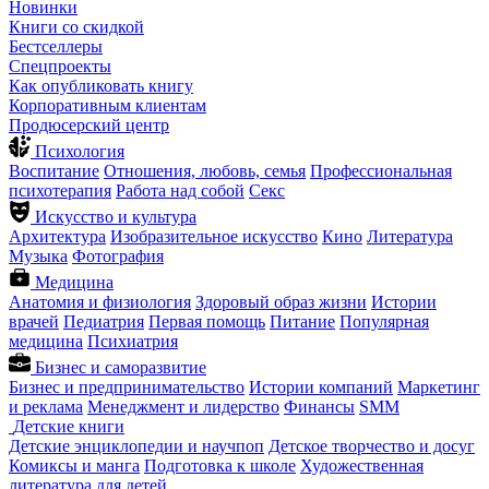
Новинки
Книги со скидкой
Бестселлеры
Спецпроекты
Как опубликовать книгу
Корпоративным клиентам
Продюсерский центр
Психология
Воспитание
Отношения, любовь, семья
Профессиональная
психотерапия
Работа над собой
Секс
Искусство и культура
Архитектура
Изобразительное искусство
Кино
Литература
Музыка
Фотография
Медицина
Анатомия и физиология
Здоровый образ жизни
Истории
врачей
Педиатрия
Первая помощь
Питание
Популярная
медицина
Психиатрия
Бизнес и саморазвитие
Бизнес и предпринимательство
Истории компаний
Маркетинг
и реклама
Менеджмент и лидерство
Финансы
SMM
Детские книги
Детские энциклопедии и научпоп
Детское творчество и досуг
Комиксы и манга
Подготовка к школе
Художественная
литература для детей