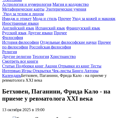
Астрология и нумерология
Магия и колдовство
Метафорические карты
Эзотерические учения
Уход за телом и лицом
Имидж и этикет
Мода и стиль
Прочее
Уход за кожей и макияж
Иностранные языки
Английский язык
Испанский язык
Французский язык
Русский язык
Другие языки
Прочее
Философия
История философии
Отдельные философские науки
Прочее
по философии
Российская философия
Религия
Другие религии
Теология
Христианство
Смотреть все книги
Статьи
Подборки книг
Акции
Отрывки из книг
Тесты
Интервью
Игры
Открытки
Чек-листы
Бинго
Авторы
Календарь
Бетховен, Паганини, Фрида Кало - на приеме у
ревматолога ХХІ века
Бетховен, Паганини, Фрида Кало - на
приеме у ревматолога ХХІ века
13 октября 2025 в 19:00