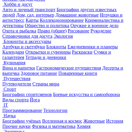
Хобби и досуг
Авто и личный транспорт
Биографии других известных
людей
Дом, сад, интерьер
Домашние животные
Игрушки и
антистресс
Карты
Коллекционирование
Криминалистика и
детективы
Общество и политика
Оружие и военное дело
Охота и рыбалка
Право (общее)
Рисование
Рукоделие
Справочники для досуга
Экология
Блокноты и аксессуары
Артбуки и скетчбуки
Блокноты
Ежедневники и планеры
Календари
Открытки и сувениры
Раскраски
Сумки и
галантерея
Тетради и дневники
Кулинария
Вина и напитки
Гастрономические путешествия
Десерты и
выпечка
Здоровое питание
Поваренные книги
Путешествия
Путеводители
Страны мира
Спорт
Биографии спортсменов
Боевые искусства и самооборона
Виды спорта
Йога
IT
Программирование
Технологии
Наука
Биографии учёных
Вселенная и космос
Животные
История
Прочие науки
Физика и математика
Химия
Эзотерика