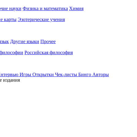
чие науки
Физика и математика
Химия
е карты
Эзотерические учения
язык
Другие языки
Прочее
 философии
Российская философия
нтервью
Игры
Открытки
Чек-листы
Бинго
Авторы
е издания