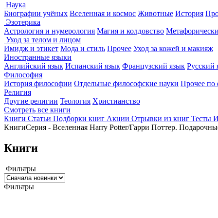
Наука
Биографии учёных
Вселенная и космос
Животные
История
Про
Эзотерика
Астрология и нумерология
Магия и колдовство
Метафорически
Уход за телом и лицом
Имидж и этикет
Мода и стиль
Прочее
Уход за кожей и макияж
Иностранные языки
Английский язык
Испанский язык
Французский язык
Русский 
Философия
История философии
Отдельные философские науки
Прочее по
Религия
Другие религии
Теология
Христианство
Смотреть все книги
Книги
Статьи
Подборки книг
Акции
Отрывки из книг
Тесты
И
Книги
Серия - Вселенная Harry Potter/Гарри Поттер. Подарочны
Книги
Фильтры
Фильтры