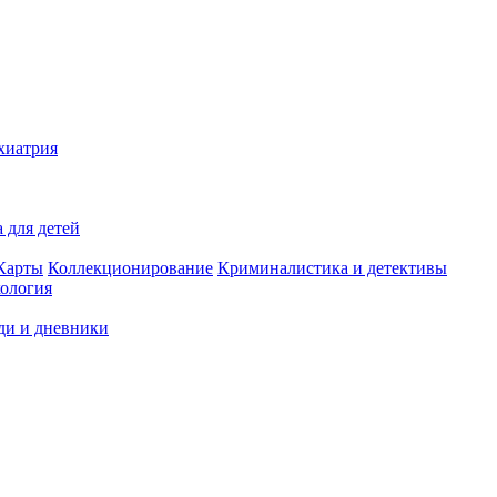
хиатрия
 для детей
Карты
Коллекционирование
Криминалистика и детективы
ология
ди и дневники