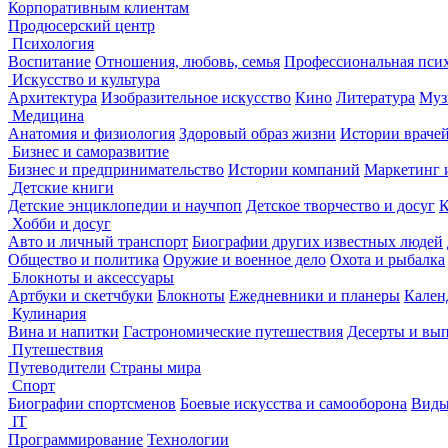
Корпоративным клиентам
Продюсерский центр
Психология
Воспитание
Отношения, любовь, семья
Профессиональная пси
Искусство и культура
Архитектура
Изобразительное искусство
Кино
Литература
Муз
Медицина
Анатомия и физиология
Здоровый образ жизни
Истории враче
Бизнес и саморазвитие
Бизнес и предпринимательство
Истории компаний
Маркетинг 
Детские книги
Детские энциклопедии и научпоп
Детское творчество и досуг
К
Хобби и досуг
Авто и личный транспорт
Биографии других известных людей
Общество и политика
Оружие и военное дело
Охота и рыбалка
Блокноты и аксессуары
Артбуки и скетчбуки
Блокноты
Ежедневники и планеры
Кален
Кулинария
Вина и напитки
Гастрономические путешествия
Десерты и вы
Путешествия
Путеводители
Страны мира
Спорт
Биографии спортсменов
Боевые искусства и самооборона
Виды
IT
Программирование
Технологии