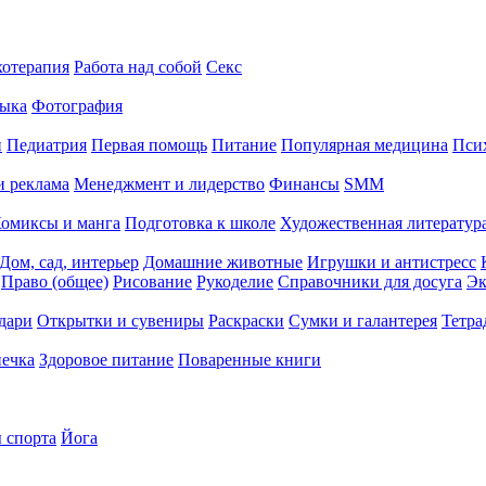
хотерапия
Работа над собой
Секс
ыка
Фотография
й
Педиатрия
Первая помощь
Питание
Популярная медицина
Пси
и реклама
Менеджмент и лидерство
Финансы
SMM
омиксы и манга
Подготовка к школе
Художественная литература
Дом, сад, интерьер
Домашние животные
Игрушки и антистресс
Право (общее)
Рисование
Рукоделие
Справочники для досуга
Эк
дари
Открытки и сувениры
Раскраски
Сумки и галантерея
Тетра
печка
Здоровое питание
Поваренные книги
 спорта
Йога