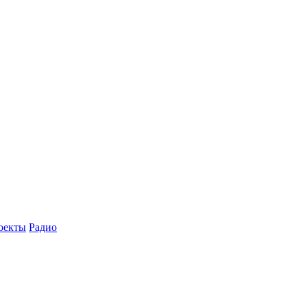
оекты
Радио