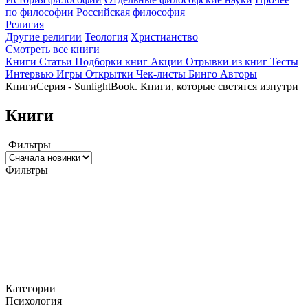
по философии
Российская философия
Религия
Другие религии
Теология
Христианство
Смотреть все книги
Книги
Статьи
Подборки книг
Акции
Отрывки из книг
Тесты
Интервью
Игры
Открытки
Чек-листы
Бинго
Авторы
Книги
Серия - SunlightBook. Книги, которые светятся изнутри
Книги
Фильтры
Фильтры
Категории
Психология