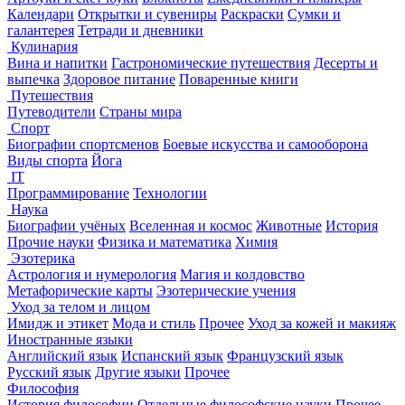
Календари
Открытки и сувениры
Раскраски
Сумки и
галантерея
Тетради и дневники
Кулинария
Вина и напитки
Гастрономические путешествия
Десерты и
выпечка
Здоровое питание
Поваренные книги
Путешествия
Путеводители
Страны мира
Спорт
Биографии спортсменов
Боевые искусства и самооборона
Виды спорта
Йога
IT
Программирование
Технологии
Наука
Биографии учёных
Вселенная и космос
Животные
История
Прочие науки
Физика и математика
Химия
Эзотерика
Астрология и нумерология
Магия и колдовство
Метафорические карты
Эзотерические учения
Уход за телом и лицом
Имидж и этикет
Мода и стиль
Прочее
Уход за кожей и макияж
Иностранные языки
Английский язык
Испанский язык
Французский язык
Русский язык
Другие языки
Прочее
Философия
История философии
Отдельные философские науки
Прочее