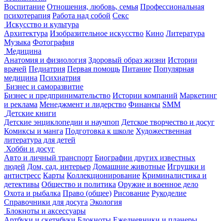
Воспитание
Отношения, любовь, семья
Профессиональная
психотерапия
Работа над собой
Секс
Искусство и культура
Архитектура
Изобразительное искусство
Кино
Литература
Музыка
Фотография
Медицина
Анатомия и физиология
Здоровый образ жизни
Истории
врачей
Педиатрия
Первая помощь
Питание
Популярная
медицина
Психиатрия
Бизнес и саморазвитие
Бизнес и предпринимательство
Истории компаний
Маркетинг
и реклама
Менеджмент и лидерство
Финансы
SMM
Детские книги
Детские энциклопедии и научпоп
Детское творчество и досуг
Комиксы и манга
Подготовка к школе
Художественная
литература для детей
Хобби и досуг
Авто и личный транспорт
Биографии других известных
людей
Дом, сад, интерьер
Домашние животные
Игрушки и
антистресс
Карты
Коллекционирование
Криминалистика и
детективы
Общество и политика
Оружие и военное дело
Охота и рыбалка
Право (общее)
Рисование
Рукоделие
Справочники для досуга
Экология
Блокноты и аксессуары
Артбуки и скетчбуки
Блокноты
Ежедневники и планеры