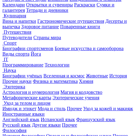
Календари
Открытки и сувениры
Раскраски
Сумки и
галантерея
Тетради и дневники
Кулинария
Вина и напитки
Гастрономические путешествия
Десерты и
выпечка
Здоровое питание
Поваренные книги
Путешествия
Путеводители
Страны мира
Спорт
Биографии спортсменов
Боевые искусства и самооборона
Виды спорта
Йога
IT
Программирование
Технологии
Наука
Биографии учёных
Вселенная и космос
Животные
История
Прочие науки
Физика и математика
Химия
Эзотерика
Астрология и нумерология
Магия и колдовство
Метафорические карты
Эзотерические учения
Уход за телом и лицом
Имидж и этикет
Мода и стиль
Прочее
Уход за кожей и макияж
Иностранные языки
Английский язык
Испанский язык
Французский язык
Русский язык
Другие языки
Прочее
Философия
История философии
Отдельные философские науки
Прочее