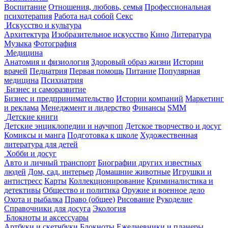
Воспитание
Отношения, любовь, семья
Профессиональная
психотерапия
Работа над собой
Секс
Искусство и культура
Архитектура
Изобразительное искусство
Кино
Литература
Музыка
Фотография
Медицина
Анатомия и физиология
Здоровый образ жизни
Истории
врачей
Педиатрия
Первая помощь
Питание
Популярная
медицина
Психиатрия
Бизнес и саморазвитие
Бизнес и предпринимательство
Истории компаний
Маркетинг
и реклама
Менеджмент и лидерство
Финансы
SMM
Детские книги
Детские энциклопедии и научпоп
Детское творчество и досуг
Комиксы и манга
Подготовка к школе
Художественная
литература для детей
Хобби и досуг
Авто и личный транспорт
Биографии других известных
людей
Дом, сад, интерьер
Домашние животные
Игрушки и
антистресс
Карты
Коллекционирование
Криминалистика и
детективы
Общество и политика
Оружие и военное дело
Охота и рыбалка
Право (общее)
Рисование
Рукоделие
Справочники для досуга
Экология
Блокноты и аксессуары
Артбуки и скетчбуки
Блокноты
Ежедневники и планеры