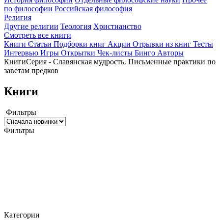
по философии
Российская философия
Религия
Другие религии
Теология
Христианство
Смотреть все книги
Книги
Статьи
Подборки книг
Акции
Отрывки из книг
Тесты
Интервью
Игры
Открытки
Чек-листы
Бинго
Авторы
Книги
Серия - Славянская мудрость. Письменные практики по
заветам предков
Книги
Фильтры
Фильтры
Категории