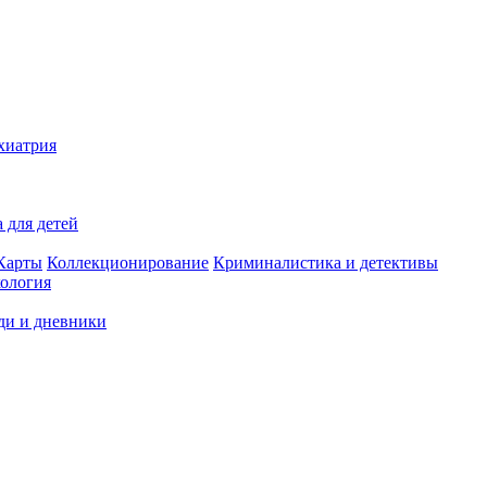
хиатрия
 для детей
Карты
Коллекционирование
Криминалистика и детективы
ология
ди и дневники