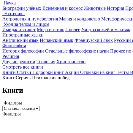
Наука
Биографии учёных
Вселенная и космос
Животные
История
Про
Эзотерика
Астрология и нумерология
Магия и колдовство
Метафорически
Уход за телом и лицом
Имидж и этикет
Мода и стиль
Прочее
Уход за кожей и макияж
Иностранные языки
Английский язык
Испанский язык
Французский язык
Русский 
Философия
История философии
Отдельные философские науки
Прочее по
Религия
Другие религии
Теология
Христианство
Смотреть все книги
Книги
Статьи
Подборки книг
Акции
Отрывки из книг
Тесты
И
Книги
Серия - Психология побед
Книги
Фильтры
Фильтры