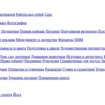
хотерапия
Работа над собой
Секс
ыка
Фотография
й
Педиатрия
Первая помощь
Питание
Популярная медицина
Пси
и реклама
Менеджмент и лидерство
Финансы
SMM
омиксы и манга
Подготовка к школе
Художественная литература
Дом, сад, интерьер
Домашние животные
Игрушки и антистресс
Право (общее)
Рисование
Рукоделие
Справочники для досуга
Эк
дари
Открытки и сувениры
Раскраски
Сумки и галантерея
Тетра
печка
Здоровое питание
Поваренные книги
 спорта
Йога