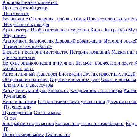
Корпоративным клиентам
Продюсерский центр
Психология
Воспитание
Отношения, любовь, семья
Профессиональная пси
Искусство и культура
Архитектура
Изобразительное искусство
Кино
Литература
Муз
Медицина
Анатомия и физиология
Здоровый образ жизни
Истории враче
Бизнес и саморазвитие
Бизнес и предпринимательство
Истории компаний
Маркетинг 
Детские книги
Детские энциклопедии и научпоп
Детское творчество и досуг
К
Хобби и досуг
Авто и личный транспорт
Биографии других известных людей
Общество и политика
Оружие и военное дело
Охота и рыбалка
Блокноты и аксессуары
Артбуки и скетчбуки
Блокноты
Ежедневники и планеры
Кален
Кулинария
Вина и напитки
Гастрономические путешествия
Десерты и вы
Путешествия
Путеводители
Страны мира
Спорт
Биографии спортсменов
Боевые искусства и самооборона
Виды
IT
Программирование
Технологии