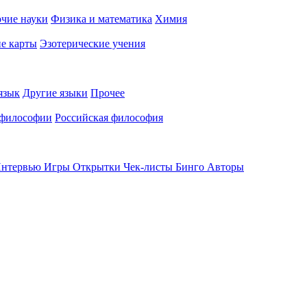
чие науки
Физика и математика
Химия
е карты
Эзотерические учения
язык
Другие языки
Прочее
 философии
Российская философия
нтервью
Игры
Открытки
Чек-листы
Бинго
Авторы