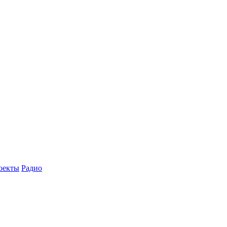
оекты
Радио