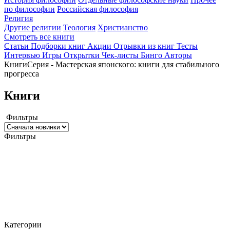
по философии
Российская философия
Религия
Другие религии
Теология
Христианство
Смотреть все книги
Статьи
Подборки книг
Акции
Отрывки из книг
Тесты
Интервью
Игры
Открытки
Чек-листы
Бинго
Авторы
Книги
Серия - Мастерская японского: книги для стабильного
прогресса
Книги
Фильтры
Фильтры
Категории