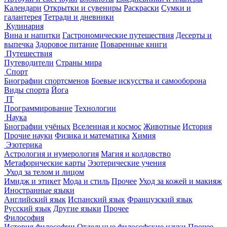
Календари
Открытки и сувениры
Раскраски
Сумки и
галантерея
Тетради и дневники
Кулинария
Вина и напитки
Гастрономические путешествия
Десерты и
выпечка
Здоровое питание
Поваренные книги
Путешествия
Путеводители
Страны мира
Спорт
Биографии спортсменов
Боевые искусства и самооборона
Виды спорта
Йога
IT
Программирование
Технологии
Наука
Биографии учёных
Вселенная и космос
Животные
История
Прочие науки
Физика и математика
Химия
Эзотерика
Астрология и нумерология
Магия и колдовство
Метафорические карты
Эзотерические учения
Уход за телом и лицом
Имидж и этикет
Мода и стиль
Прочее
Уход за кожей и макияж
Иностранные языки
Английский язык
Испанский язык
Французский язык
Русский язык
Другие языки
Прочее
Философия
История философии
Отдельные философские науки
Прочее