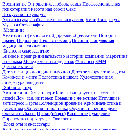
Воспитание
Отношения, любовь, семья
Профессиональная
психотерапия
Работа над собой
Секс
Искусство и культура
Архитектура
Изобразительное искусство
Кино
Литература
Музыка
Фотография
Медицина
Анатомия и физиология
Здоровый образ жизни
Истории
врачей
Педиатрия
Первая помощь
Питание
Популярная
медицина
Психиатрия
Бизнес и саморазвитие
Бизнес и предпринимательство
Истории компаний
Маркетинг
и реклама
Менеджмент и лидерство
Финансы
SMM
Детские книги
Детские энциклопедии и научпоп
Детское творчество и досуг
Комиксы и манга
Подготовка к школе
Художественная
литература для детей
Хобби и досуг
Авто и личный транспорт
Биографии других известных
людей
Дом, сад, интерьер
Домашние животные
Игрушки и
антистресс
Карты
Коллекционирование
Криминалистика и
детективы
Общество и политика
Оружие и военное дело
Охота и рыбалка
Право (общее)
Рисование
Рукоделие
Справочники для досуга
Экология
Блокноты и аксессуары
Артбуки и скетчбуки
Блокноты
Ежедневники и планеры