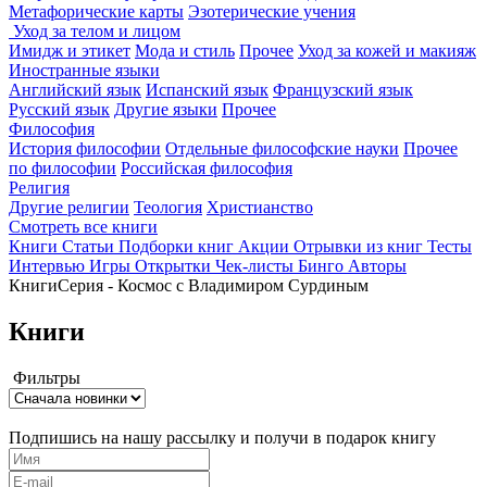
Метафорические карты
Эзотерические учения
Уход за телом и лицом
Имидж и этикет
Мода и стиль
Прочее
Уход за кожей и макияж
Иностранные языки
Английский язык
Испанский язык
Французский язык
Русский язык
Другие языки
Прочее
Философия
История философии
Отдельные философские науки
Прочее
по философии
Российская философия
Религия
Другие религии
Теология
Христианство
Смотреть все книги
Книги
Статьи
Подборки книг
Акции
Отрывки из книг
Тесты
Интервью
Игры
Открытки
Чек-листы
Бинго
Авторы
Книги
Серия - Космос с Владимиром Сурдиным
Книги
Фильтры
Подпишись на нашу рассылку и получи в подарок книгу