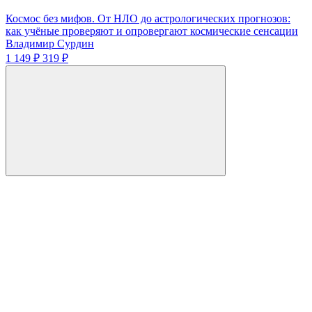
Космос без мифов. От НЛО до астрологических прогнозов:
как учёные проверяют и опровергают космические сенсации
Владимир Сурдин
1 149 ₽
319 ₽