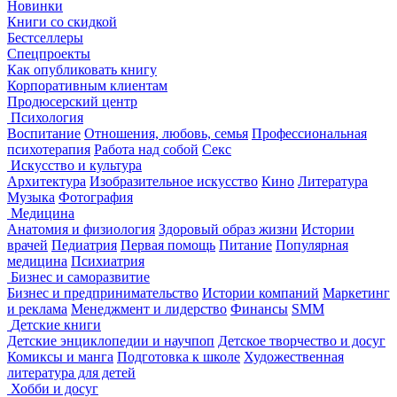
Новинки
Книги со скидкой
Бестселлеры
Спецпроекты
Как опубликовать книгу
Корпоративным клиентам
Продюсерский центр
Психология
Воспитание
Отношения, любовь, семья
Профессиональная
психотерапия
Работа над собой
Секс
Искусство и культура
Архитектура
Изобразительное искусство
Кино
Литература
Музыка
Фотография
Медицина
Анатомия и физиология
Здоровый образ жизни
Истории
врачей
Педиатрия
Первая помощь
Питание
Популярная
медицина
Психиатрия
Бизнес и саморазвитие
Бизнес и предпринимательство
Истории компаний
Маркетинг
и реклама
Менеджмент и лидерство
Финансы
SMM
Детские книги
Детские энциклопедии и научпоп
Детское творчество и досуг
Комиксы и манга
Подготовка к школе
Художественная
литература для детей
Хобби и досуг