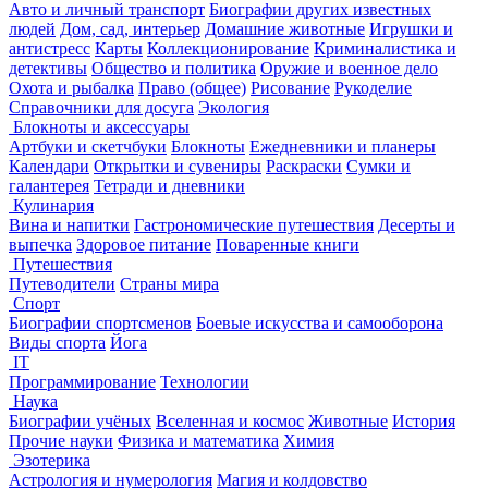
Авто и личный транспорт
Биографии других известных
людей
Дом, сад, интерьер
Домашние животные
Игрушки и
антистресс
Карты
Коллекционирование
Криминалистика и
детективы
Общество и политика
Оружие и военное дело
Охота и рыбалка
Право (общее)
Рисование
Рукоделие
Справочники для досуга
Экология
Блокноты и аксессуары
Артбуки и скетчбуки
Блокноты
Ежедневники и планеры
Календари
Открытки и сувениры
Раскраски
Сумки и
галантерея
Тетради и дневники
Кулинария
Вина и напитки
Гастрономические путешествия
Десерты и
выпечка
Здоровое питание
Поваренные книги
Путешествия
Путеводители
Страны мира
Спорт
Биографии спортсменов
Боевые искусства и самооборона
Виды спорта
Йога
IT
Программирование
Технологии
Наука
Биографии учёных
Вселенная и космос
Животные
История
Прочие науки
Физика и математика
Химия
Эзотерика
Астрология и нумерология
Магия и колдовство