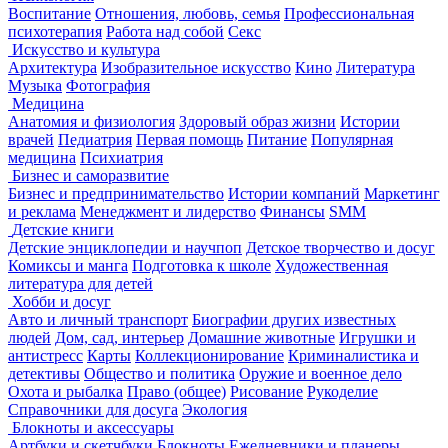
Воспитание
Отношения, любовь, семья
Профессиональная
психотерапия
Работа над собой
Секс
Искусство и культура
Архитектура
Изобразительное искусство
Кино
Литература
Музыка
Фотография
Медицина
Анатомия и физиология
Здоровый образ жизни
Истории
врачей
Педиатрия
Первая помощь
Питание
Популярная
медицина
Психиатрия
Бизнес и саморазвитие
Бизнес и предпринимательство
Истории компаний
Маркетинг
и реклама
Менеджмент и лидерство
Финансы
SMM
Детские книги
Детские энциклопедии и научпоп
Детское творчество и досуг
Комиксы и манга
Подготовка к школе
Художественная
литература для детей
Хобби и досуг
Авто и личный транспорт
Биографии других известных
людей
Дом, сад, интерьер
Домашние животные
Игрушки и
антистресс
Карты
Коллекционирование
Криминалистика и
детективы
Общество и политика
Оружие и военное дело
Охота и рыбалка
Право (общее)
Рисование
Рукоделие
Справочники для досуга
Экология
Блокноты и аксессуары
Артбуки и скетчбуки
Блокноты
Ежедневники и планеры