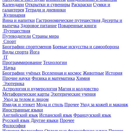
Календари
Открытки и сувениры
Раскраски
Сумки и
галантерея
Тетради и дневники
Кулинария
Вина и напитки
Гастрономические путешествия
Десерты и
выпечка
Здоровое питание
Поваренные книги
Путешествия
Путеводители
Страны мира
Спорт
Биографии спортсменов
Боевые искусства и самооборона
Виды спорта
Йога
IT
Программирование
Технологии
Наука
Биографии учёных
Вселенная и космос
Животные
История
Прочие науки
Физика и математика
Химия
Эзотерика
Астрология и нумерология
Магия и колдовство
Метафорические карты
Эзотерические учения
Уход за телом и лицом
Имидж и этикет
Мода и стиль
Прочее
Уход за кожей и макияж
Иностранные языки
Английский язык
Испанский язык
Французский язык
Русский язык
Другие языки
Прочее
Философия
История философии
Отдельные философские науки
Прочее