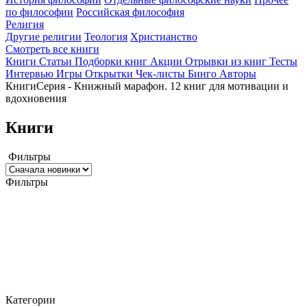
по философии
Российская философия
Религия
Другие религии
Теология
Христианство
Смотреть все книги
Книги
Статьи
Подборки книг
Акции
Отрывки из книг
Тесты
Интервью
Игры
Открытки
Чек-листы
Бинго
Авторы
Книги
Серия - Книжный марафон. 12 книг для мотивации и
вдохновения
Книги
Фильтры
Фильтры
Категории