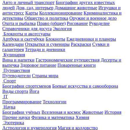
Авто и личный транспорт
Биографии других известных
людей
Дом, сад, интерьер
Домашние животные
Игрушки и
антистресс
Карты
Коллекционирование
Криминалистика и
детективы
Общество и политика
Оружие и военное дело
Охота и рыбалка
Право (общее)
Рисование
Рукоделие
Справочники для досуга
Экология
Блокноты и аксессуары
Артбуки и скетчбуки
Блокноты
Ежедневники и планеры
Календари
Открытки и сувениры
Раскраски
Сумки и
галантерея
Тетради и дневники
Кулинария
Вина и напитки
Гастрономические путешествия
Десерты и
выпечка
Здоровое питание
Поваренные книги
Путешествия
Путеводители
Страны мира
Спорт
Биографии спортсменов
Боевые искусства и самооборона
Виды спорта
Йога
IT
Программирование
Технологии
Наука
Биографии учёных
Вселенная и космос
Животные
История
Прочие науки
Физика и математика
Химия
Эзотерика
Астрология и нумерология
Магия и колдовство