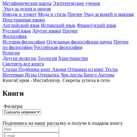
Метафорические карты
Эзотерические учения
Уход за телом и лицом
Имидж и этикет
Мода и стиль
Прочее
Уход за кожей и макияж
Иностранные языки
Английский язык
Испанский язык
Французский язык
Русский язык
Другие языки
Прочее
Философия
История философии
Отдельные философские науки
Прочее
по философии
Российская философия
Религия
Другие религии
Теология
Христианство
Смотреть все книги
Статьи
Подборки книг
Акции
Отрывки из книг
Тесты
Интервью
Игры
Открытки
Чек-листы
Бинго
Авторы
Книги
Серия - Инстаблогер. Секреты успеха в сети
Книги
Фильтры
Подпишись на нашу рассылку и получи в подарок книгу