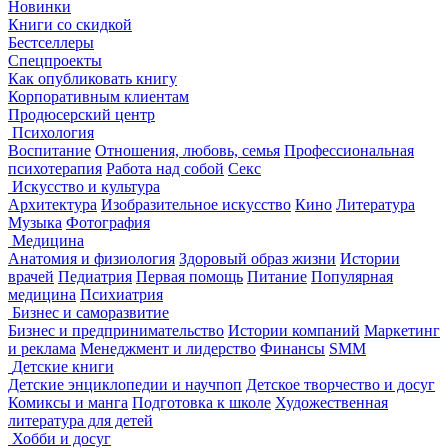
Новинки
Книги со скидкой
Бестселлеры
Спецпроекты
Как опубликовать книгу
Корпоративным клиентам
Продюсерский центр
Психология
Воспитание
Отношения, любовь, семья
Профессиональная
психотерапия
Работа над собой
Секс
Искусство и культура
Архитектура
Изобразительное искусство
Кино
Литература
Музыка
Фотография
Медицина
Анатомия и физиология
Здоровый образ жизни
Истории
врачей
Педиатрия
Первая помощь
Питание
Популярная
медицина
Психиатрия
Бизнес и саморазвитие
Бизнес и предпринимательство
Истории компаний
Маркетинг
и реклама
Менеджмент и лидерство
Финансы
SMM
Детские книги
Детские энциклопедии и научпоп
Детское творчество и досуг
Комиксы и манга
Подготовка к школе
Художественная
литература для детей
Хобби и досуг