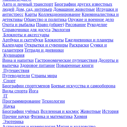
Авто и личный транспорт
Биографии других известных
людей
Дом, сад, интерьер
Домашние животные
Игрушки и
антистресс
Карты
Коллекционирование
Криминалистика и
детективы
Общество и политика
Оружие и военное дело
Охота и рыбалка
Право (общее)
Рисование
Рукоделие
Справочники для досуга
Экология
Блокноты и аксессуары
Артбуки и скетчбуки
Блокноты
Ежедневники и планеры
Календари
Открытки и сувениры
Раскраски
Сумки и
галантерея
Тетради и дневники
Кулинария
Вина и напитки
Гастрономические путешествия
Десерты и
выпечка
Здоровое питание
Поваренные книги
Путешествия
Путеводители
Страны мира
Спорт
Биографии спортсменов
Боевые искусства и самооборона
Виды спорта
Йога
IT
Программирование
Технологии
Наука
Биографии учёных
Вселенная и космос
Животные
История
Прочие науки
Физика и математика
Химия
Эзотерика
Астрология и нумерология
Магия и колдовство