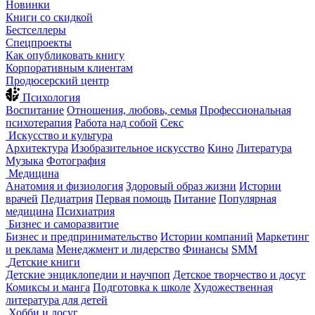
Новинки
Книги со скидкой
Бестселлеры
Спецпроекты
Как опубликовать книгу
Корпоративным клиентам
Продюсерский центр
Психология
Воспитание
Отношения, любовь, семья
Профессиональная
психотерапия
Работа над собой
Секс
Искусство и культура
Архитектура
Изобразительное искусство
Кино
Литература
Музыка
Фотография
Медицина
Анатомия и физиология
Здоровый образ жизни
Истории
врачей
Педиатрия
Первая помощь
Питание
Популярная
медицина
Психиатрия
Бизнес и саморазвитие
Бизнес и предпринимательство
Истории компаний
Маркетинг
и реклама
Менеджмент и лидерство
Финансы
SMM
Детские книги
Детские энциклопедии и научпоп
Детское творчество и досуг
Комиксы и манга
Подготовка к школе
Художественная
литература для детей
Хобби и досуг