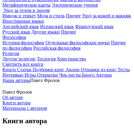
Метафорические карты
Эзотерические учения
Уход за телом и лицом
Имидж и этикет
Мода и стиль
Прочее
Уход за кожей и макияж
Иностранные языки
Английский язык
Испанский язык
Французский язык
Русский язык
Другие языки
Прочее
Философия
История философии
Отдельные философские науки
Прочее
по философии
Российская философия
Религия
Другие религии
Теология
Христианство
Смотреть все книги
Книги
Статьи
Подборки книг
Акции
Отрывки из книг
Тесты
Интервью
Игры
Открытки
Чек-листы
Бинго
Авторы
Наши авторы
Павел Фролов
Павел Фролов
Об авторе
Книги автора
Материалы с автором
Книги автора