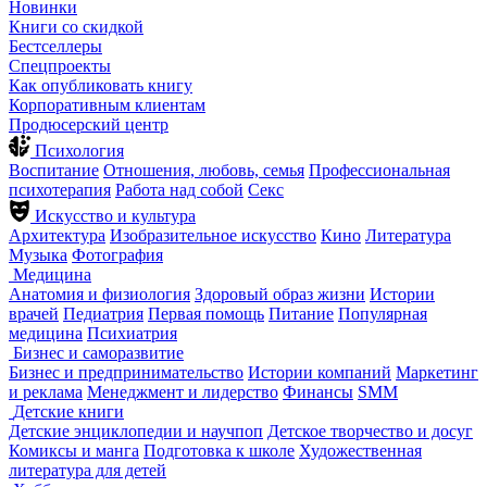
Новинки
Книги со скидкой
Бестселлеры
Спецпроекты
Как опубликовать книгу
Корпоративным клиентам
Продюсерский центр
Психология
Воспитание
Отношения, любовь, семья
Профессиональная
психотерапия
Работа над собой
Секс
Искусство и культура
Архитектура
Изобразительное искусство
Кино
Литература
Музыка
Фотография
Медицина
Анатомия и физиология
Здоровый образ жизни
Истории
врачей
Педиатрия
Первая помощь
Питание
Популярная
медицина
Психиатрия
Бизнес и саморазвитие
Бизнес и предпринимательство
Истории компаний
Маркетинг
и реклама
Менеджмент и лидерство
Финансы
SMM
Детские книги
Детские энциклопедии и научпоп
Детское творчество и досуг
Комиксы и манга
Подготовка к школе
Художественная
литература для детей