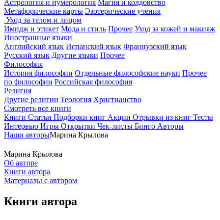
Астрология и нумерология
Магия и колдовство
Метафорические карты
Эзотерические учения
Уход за телом и лицом
Имидж и этикет
Мода и стиль
Прочее
Уход за кожей и макияж
Иностранные языки
Английский язык
Испанский язык
Французский язык
Русский язык
Другие языки
Прочее
Философия
История философии
Отдельные философские науки
Прочее
по философии
Российская философия
Религия
Другие религии
Теология
Христианство
Смотреть все книги
Книги
Статьи
Подборки книг
Акции
Отрывки из книг
Тесты
Интервью
Игры
Открытки
Чек-листы
Бинго
Авторы
Наши авторы
Марина Крылова
Марина Крылова
Об авторе
Книги автора
Материалы с автором
Книги автора