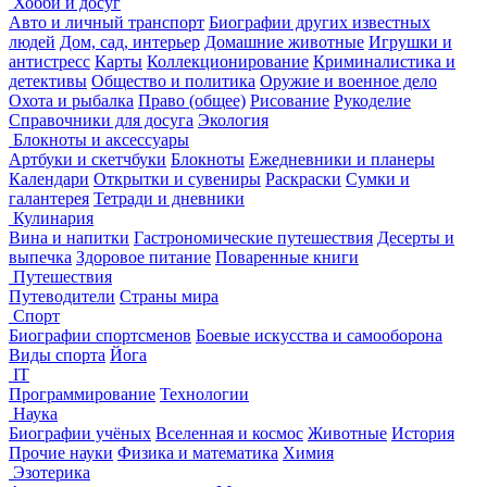
Хобби и досуг
Авто и личный транспорт
Биографии других известных
людей
Дом, сад, интерьер
Домашние животные
Игрушки и
антистресс
Карты
Коллекционирование
Криминалистика и
детективы
Общество и политика
Оружие и военное дело
Охота и рыбалка
Право (общее)
Рисование
Рукоделие
Справочники для досуга
Экология
Блокноты и аксессуары
Артбуки и скетчбуки
Блокноты
Ежедневники и планеры
Календари
Открытки и сувениры
Раскраски
Сумки и
галантерея
Тетради и дневники
Кулинария
Вина и напитки
Гастрономические путешествия
Десерты и
выпечка
Здоровое питание
Поваренные книги
Путешествия
Путеводители
Страны мира
Спорт
Биографии спортсменов
Боевые искусства и самооборона
Виды спорта
Йога
IT
Программирование
Технологии
Наука
Биографии учёных
Вселенная и космос
Животные
История
Прочие науки
Физика и математика
Химия
Эзотерика