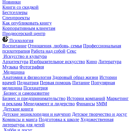
Новинки
Книги со скидкой
Бестселлеры
Спецпроекты
Как опубликовать книгу
Корпоративным клиентам
Продюсерский центр
Психология
Воспитание
Отношения, любовь, семья
Профессиональная
психотерапия
Работа над собой
Секс
Искусство и культура
Архитектура
Изобразительное искусство
Кино
Литература
Музыка
Фотография
Медицина
Анатомия и физиология
Здоровый образ жизни
Истории
врачей
Педиатрия
Первая помощь
Питание
Популярная
медицина
Психиатрия
Бизнес и саморазвитие
Бизнес и предпринимательство
Истории компаний
Маркетинг
и реклама
Менеджмент и лидерство
Финансы
SMM
Детские книги
Детские энциклопедии и научпоп
Детское творчество и досуг
Комиксы и манга
Подготовка к школе
Художественная
литература для детей
Хобби и досуг