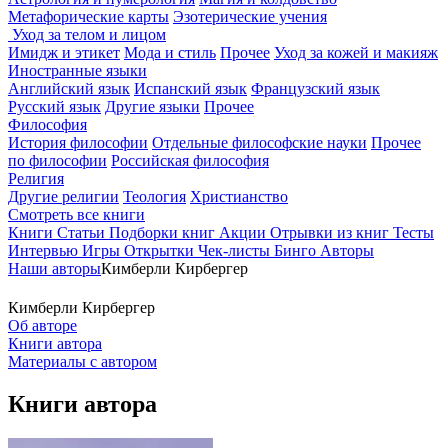
Метафорические карты
Эзотерические учения
Уход за телом и лицом
Имидж и этикет
Мода и стиль
Прочее
Уход за кожей и макияж
Иностранные языки
Английский язык
Испанский язык
Французский язык
Русский язык
Другие языки
Прочее
Философия
История философии
Отдельные философские науки
Прочее
по философии
Российская философия
Религия
Другие религии
Теология
Христианство
Смотреть все книги
Книги
Статьи
Подборки книг
Акции
Отрывки из книг
Тесты
Интервью
Игры
Открытки
Чек-листы
Бинго
Авторы
Наши авторы
Кимберли Кирбергер
Кимберли Кирбергер
Об авторе
Книги автора
Материалы с автором
Книги автора