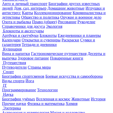
Авто и личный транспорт
Биографии других известных
людей
Дом, сад, интерьер
Домашние животные
Игрушки и
антистресс
Карты
Коллекционирование
Криминалистика и
детективы
Общество и политика
Оружие и военное дело
Охота и рыбалка
Право (общее)
Рисование
Рукоделие
Справочники для досуга
Экология
Блокноты и аксессуары
Артбуки и скетчбуки
Блокноты
Ежедневники и планеры
Календари
Открытки и сувениры
Раскраски
Сумки и
галантерея
Тетради и дневники
Кулинария
Вина и напитки
Гастрономические путешествия
Десерты и
выпечка
Здоровое питание
Поваренные книги
Путешествия
Путеводители
Страны мира
Спорт
Биографии спортсменов
Боевые искусства и самооборона
Виды спорта
Йога
IT
Программирование
Технологии
Наука
Биографии учёных
Вселенная и космос
Животные
История
Прочие науки
Физика и математика
Химия
Эзотерика
Астрология и нумерология
Магия и колдовство