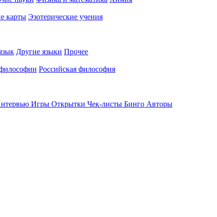
е карты
Эзотерические учения
язык
Другие языки
Прочее
 философии
Российская философия
нтервью
Игры
Открытки
Чек-листы
Бинго
Авторы