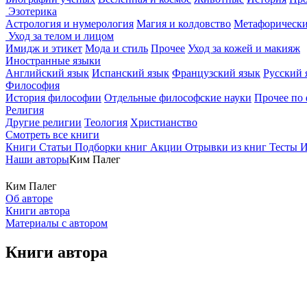
Эзотерика
Астрология и нумерология
Магия и колдовство
Метафорически
Уход за телом и лицом
Имидж и этикет
Мода и стиль
Прочее
Уход за кожей и макияж
Иностранные языки
Английский язык
Испанский язык
Французский язык
Русский 
Философия
История философии
Отдельные философские науки
Прочее по
Религия
Другие религии
Теология
Христианство
Смотреть все книги
Книги
Статьи
Подборки книг
Акции
Отрывки из книг
Тесты
И
Наши авторы
Ким Палег
Ким Палег
Об авторе
Книги автора
Материалы с автором
Книги автора