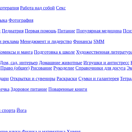
хотерапия
Работа над собой
Секс
ыка
Фотография
й
Педиатрия
Первая помощь
Питание
Популярная медицина
Пси
и реклама
Менеджмент и лидерство
Финансы
SMM
омиксы и манга
Подготовка к школе
Художественная литература
Дом, сад, интерьер
Домашние животные
Игрушки и антистресс
Право (общее)
Рисование
Рукоделие
Справочники для досуга
Эк
дари
Открытки и сувениры
Раскраски
Сумки и галантерея
Тетра
печка
Здоровое питание
Поваренные книги
 спорта
Йога
чие науки
Физика и математика
Химия