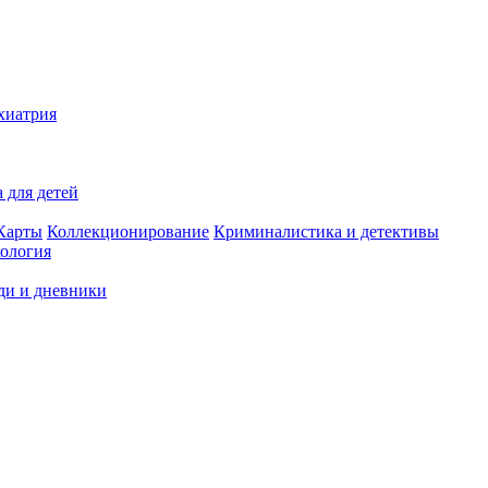
хиатрия
 для детей
Карты
Коллекционирование
Криминалистика и детективы
ология
ди и дневники