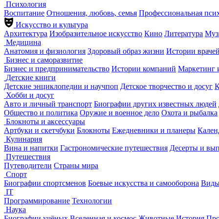
Психология
Воспитание
Отношения, любовь, семья
Профессиональная пси
Искусство и культура
Архитектура
Изобразительное искусство
Кино
Литература
Муз
Медицина
Анатомия и физиология
Здоровый образ жизни
Истории враче
Бизнес и саморазвитие
Бизнес и предпринимательство
Истории компаний
Маркетинг 
Детские книги
Детские энциклопедии и научпоп
Детское творчество и досуг
К
Хобби и досуг
Авто и личный транспорт
Биографии других известных людей
Общество и политика
Оружие и военное дело
Охота и рыбалка
Блокноты и аксессуары
Артбуки и скетчбуки
Блокноты
Ежедневники и планеры
Кален
Кулинария
Вина и напитки
Гастрономические путешествия
Десерты и вы
Путешествия
Путеводители
Страны мира
Спорт
Биографии спортсменов
Боевые искусства и самооборона
Виды
IT
Программирование
Технологии
Наука
Биографии учёных
Вселенная и космос
Животные
История
Про