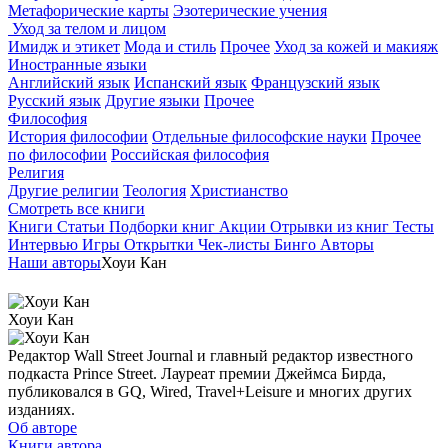
Метафорические карты
Эзотерические учения
Уход за телом и лицом
Имидж и этикет
Мода и стиль
Прочее
Уход за кожей и макияж
Иностранные языки
Английский язык
Испанский язык
Французский язык
Русский язык
Другие языки
Прочее
Философия
История философии
Отдельные философские науки
Прочее
по философии
Российская философия
Религия
Другие религии
Теология
Христианство
Смотреть все книги
Книги
Статьи
Подборки книг
Акции
Отрывки из книг
Тесты
Интервью
Игры
Открытки
Чек-листы
Бинго
Авторы
Наши авторы
Хоуи Кан
Хоуи Кан
Редактор Wall Street Journal и главный редактор известного
подкаста Prince Street. Лауреат премии Джеймса Бирда,
публиковался в GQ, Wired, Travel+Leisure и многих других
изданиях.
Об авторе
Книги автора