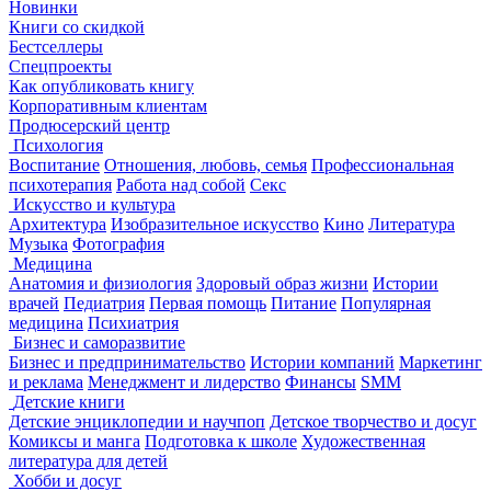
Новинки
Книги со скидкой
Бестселлеры
Спецпроекты
Как опубликовать книгу
Корпоративным клиентам
Продюсерский центр
Психология
Воспитание
Отношения, любовь, семья
Профессиональная
психотерапия
Работа над собой
Секс
Искусство и культура
Архитектура
Изобразительное искусство
Кино
Литература
Музыка
Фотография
Медицина
Анатомия и физиология
Здоровый образ жизни
Истории
врачей
Педиатрия
Первая помощь
Питание
Популярная
медицина
Психиатрия
Бизнес и саморазвитие
Бизнес и предпринимательство
Истории компаний
Маркетинг
и реклама
Менеджмент и лидерство
Финансы
SMM
Детские книги
Детские энциклопедии и научпоп
Детское творчество и досуг
Комиксы и манга
Подготовка к школе
Художественная
литература для детей
Хобби и досуг