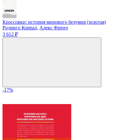
Кроссовки: история мирового безумия (золотая)
Родриго Коррал
,
Алекс Френч
3 612 ₽
-17%