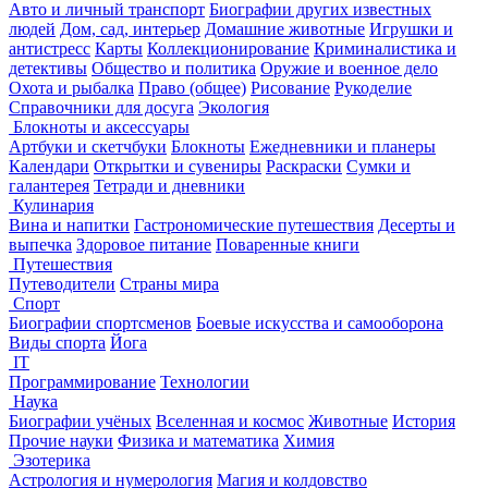
Авто и личный транспорт
Биографии других известных
людей
Дом, сад, интерьер
Домашние животные
Игрушки и
антистресс
Карты
Коллекционирование
Криминалистика и
детективы
Общество и политика
Оружие и военное дело
Охота и рыбалка
Право (общее)
Рисование
Рукоделие
Справочники для досуга
Экология
Блокноты и аксессуары
Артбуки и скетчбуки
Блокноты
Ежедневники и планеры
Календари
Открытки и сувениры
Раскраски
Сумки и
галантерея
Тетради и дневники
Кулинария
Вина и напитки
Гастрономические путешествия
Десерты и
выпечка
Здоровое питание
Поваренные книги
Путешествия
Путеводители
Страны мира
Спорт
Биографии спортсменов
Боевые искусства и самооборона
Виды спорта
Йога
IT
Программирование
Технологии
Наука
Биографии учёных
Вселенная и космос
Животные
История
Прочие науки
Физика и математика
Химия
Эзотерика
Астрология и нумерология
Магия и колдовство